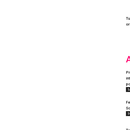
Tu
or
Pr
in
po
S
Fe
Sc
S