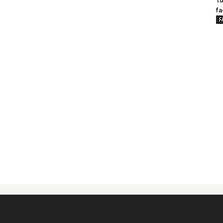
Tu
fa
F