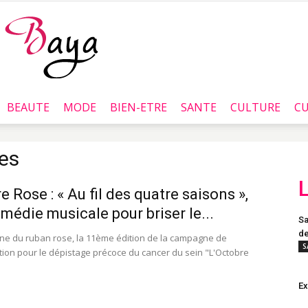
BEAUTE
MODE
BIEN-ETRE
SANTE
CULTURE
CU
Baya.tn
res
e Rose : « Au fil des quatre saisons »,
médie musicale pour briser le...
Sa
de
gne du ruban rose, la 11ème édition de la campagne de
S
ation pour le dépistage précoce du cancer du sein "L'Octobre
E