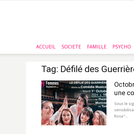
ACCUEIL
SOCIETE
FAMILLE
PSYCHO
Tag: Défilé des Guerriè
Octobr
une co
Sous le si
sensibilis
Rose"...