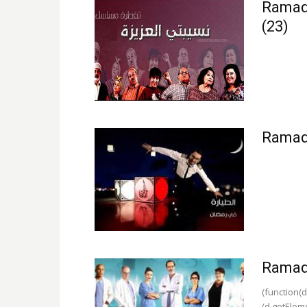
Ramada
(23)
Ramada
Ramada
(function(d
(d.getElemen