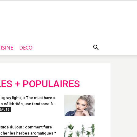
ISINE
DECO
LES + POPULAIRES
 «gray light», « The must have »
s célébrités, une tendance à...
EAUTE
tuce du jour : comment faire
cher les herbes aromatiques ?