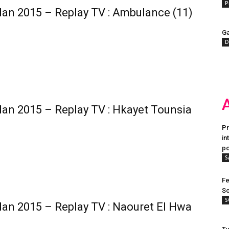
P
n 2015 – Replay TV : Ambulance (11)
Ga
D
n 2015 – Replay TV : Hkayet Tounsia
Pr
in
po
S
Fe
Sc
S
n 2015 – Replay TV : Naouret El Hwa