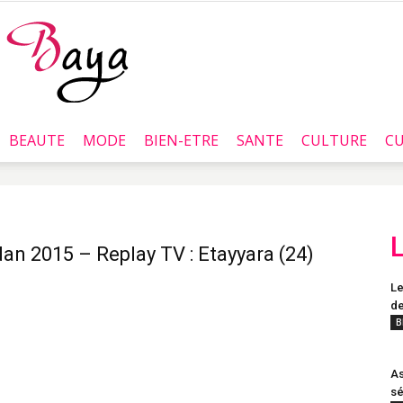
BEAUTE
MODE
BIEN-ETRE
SANTE
CULTURE
CU
Baya.tn
n 2015 – Replay TV : Etayyara (24)
Le
de
B
As
sé