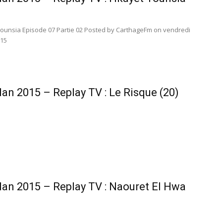
Tounsia Episode 07 Partie 02 Posted by CarthageFm on vendredi
015
n 2015 – Replay TV : Le Risque (20)
n 2015 – Replay TV : Naouret El Hwa