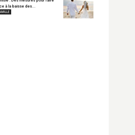
nisie : Des mesures pour faire
ce à la baisse des...
AMILLE