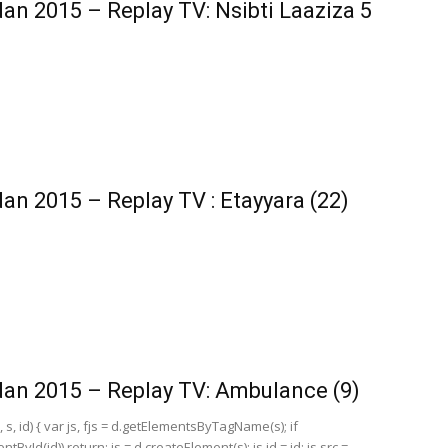
n 2015 – Replay TV: Nsibti Laaziza 5
n 2015 – Replay TV : Etayyara (22)
n 2015 – Replay TV: Ambulance (9)
, s, id) { var js, fjs = d.getElementsByTagName(s); if
tById(id)) return; js = d.createElement(s); js.id = id; js.src =...