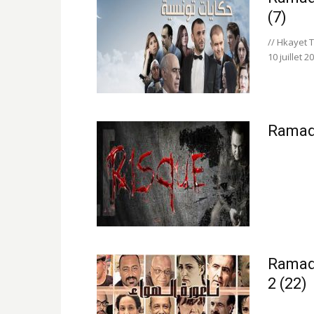
(7)
// Hkayet 
10 juillet 2
Ramada
Ramada
2 (22)