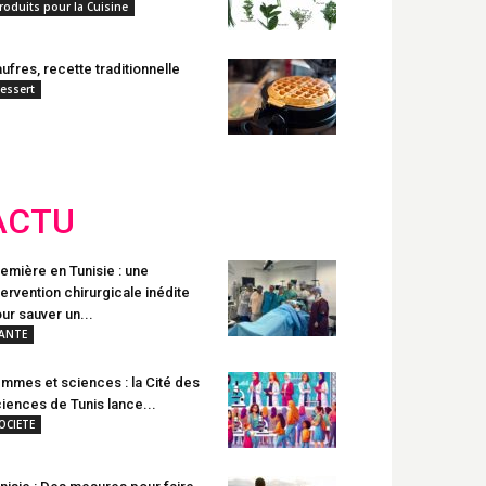
roduits pour la Cuisine
ufres, recette traditionnelle
essert
ACTU
emière en Tunisie : une
tervention chirurgicale inédite
ur sauver un...
ANTE
mmes et sciences : la Cité des
iences de Tunis lance...
OCIETE