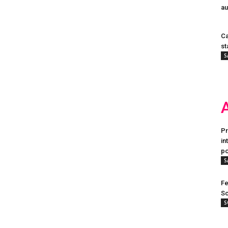
au
Ca
st
S
Pr
in
po
S
Fe
Sc
S