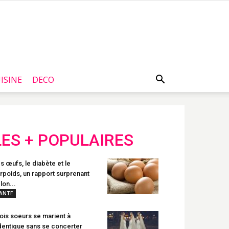
ISINE
DECO
LES + POPULAIRES
s œufs, le diabète et le
rpoids, un rapport surprenant
lon...
ANTE
ois soeurs se marient à
identique sans se concerter