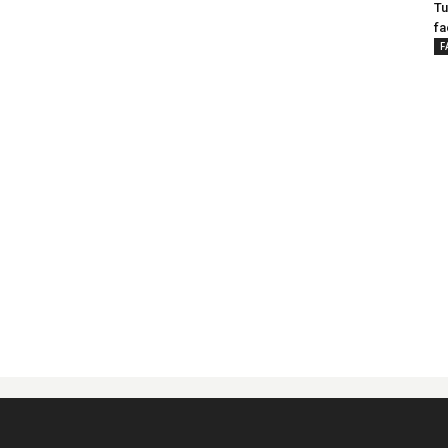
Tu
fa
F