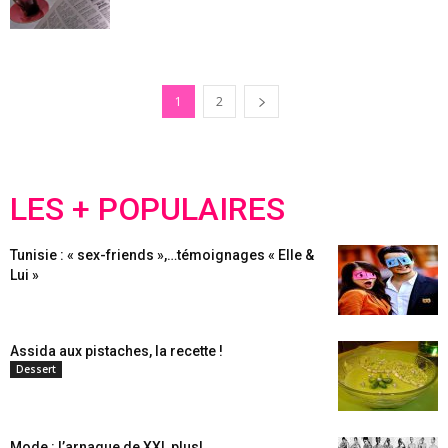
1
2
LES + POPULAIRES
Tunisie : « sex-friends »,…témoignages « Elle &
Lui »
Assida aux pistaches, la recette !
Dessert
Mode : l’arnaque de XXL plus!