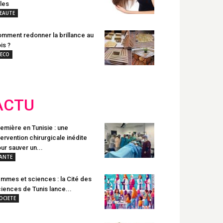
les
EAUTE
mment redonner la brillance au
is ?
ECO
ACTU
emière en Tunisie : une
tervention chirurgicale inédite
ur sauver un...
ANTE
mmes et sciences : la Cité des
iences de Tunis lance...
OCIETE