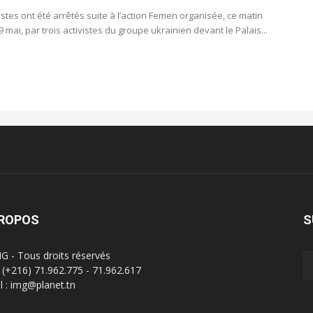
istes ont été arrêtés suite à l’action Femen organisée, ce matin
 mai, par trois activistes du groupe ukrainien devant le Palais...
PROPOS
S
G - Tous droits réservés
 : (+216) 71.962.775 - 71.962.617
l : img@planet.tn