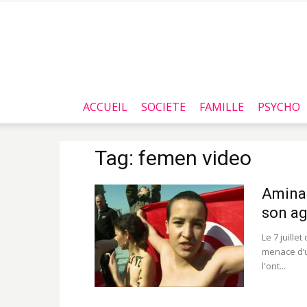
ACCUEIL
SOCIETE
FAMILLE
PSYCHO
Tag: femen video
Amina 
son ag
Le 7 juille
menace d’u
l'ont...