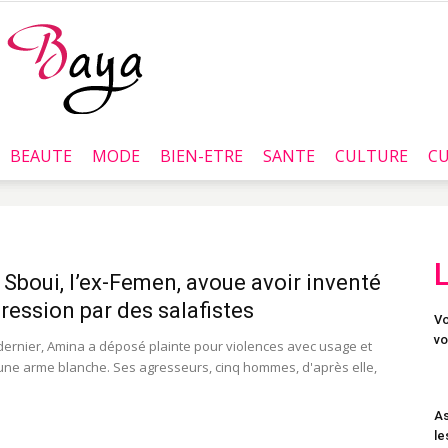
BEAUTE
MODE
BIEN-ETRE
SANTE
CULTURE
CU
Baya.tn
Sboui, l’ex-Femen, avoue avoir inventé
ression par des salafistes
Vo
vo
t dernier, Amina a déposé plainte pour violences avec usage et
ne arme blanche. Ses agresseurs, cinq hommes, d'après elle,
As
le