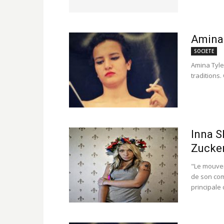
Amina 
SOCIETE
Amina Tyle
traditions. 
Inna S
Zucke
"Le mouve
de son com
principale 