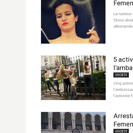
Femen 
La rumeur 
Sboui alias
allemande, 
5 acti
l’amba
SOCIETE
Cinq activ
l'ambassad
l'activiste
Arrest
Femen 
SOCIETE