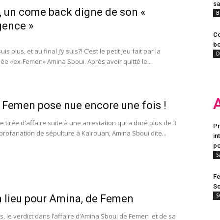
sa
 un come back digne de son «
B
igence »
Co
bo
 suis plus, et au final j’y suis?! C’est le petit jeu fait par la
D
e «ex-Femen» Amina Sboui. Après avoir quitté le...
Femen pose nue encore une fois !
e tirée d'affaire suite à une arrestation qui a duré plus de 3
Pr
profanation de sépulture à Kairouan, Amina Sboui dite...
in
po
S
Fe
Sc
S
 lieu pour Amina, de Femen
s, le verdict dans l’affaire d’Amina Sboui de Femen et de sa