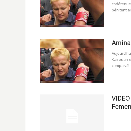
codétenue 
pénitentiai
Amina 
Aujourd’hui
Kairouan e
comparaît 
VIDEO 
Feme