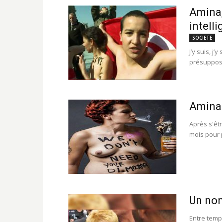
Amina,
intell
SOCIETE
J’y suis, j’y
présupposé
Amina 
Après s'êtr
mois pour 
Un non
Entre temp