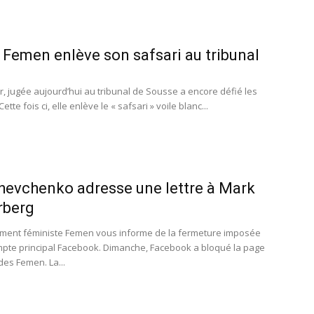
Femen enlève son safsari au tribunal
r, jugée aujourd’hui au tribunal de Sousse a encore défié les
Cette fois ci, elle enlève le « safsari » voile blanc...
hevchenko adresse une lettre à Mark
rberg
ment féministe Femen vous informe de la fermeture imposée
pte principal Facebook. Dimanche, Facebook a bloqué la page
des Femen. La...