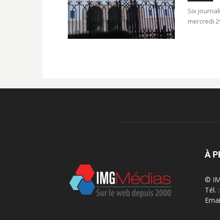
Six journal
mercredi 29
À 
© IM
Tél.
Emai