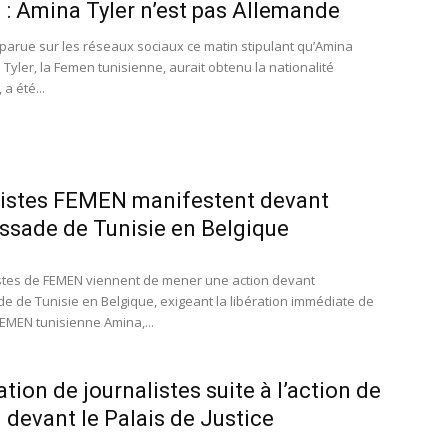
: Amina Tyler n’est pas Allemande
parue sur les réseaux sociaux ce matin stipulant qu’Amina
 Tyler, la Femen tunisienne, aurait obtenu la nationalité
a été...
vistes FEMEN manifestent devant
ssade de Tunisie en Belgique
istes de FEMEN viennent de mener une action devant
e de Tunisie en Belgique, exigeant la libération immédiate de
 FEMEN tunisienne Amina,...
ation de journalistes suite à l’action de
devant le Palais de Justice