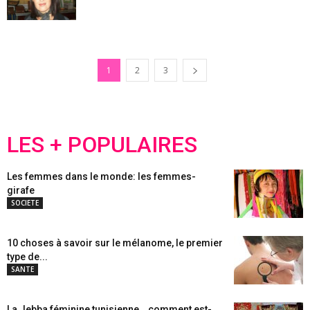
1
2
3
LES + POPULAIRES
Les femmes dans le monde: les femmes-
girafe
SOCIETE
10 choses à savoir sur le mélanome, le premier
type de...
SANTE
La Jebba féminine tunisienne… comment est-