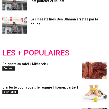
Etat policier et un Etat...
La cinéaste Ines Ben Othman arrêtée par la
police… !
LES + POPULAIRES
Beignets au miel « Mkharek »
Dessert
J’ai testé pour vous… le régime Thonon, partie 1
BIEN-ETRE