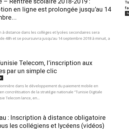
e – Rentrée scolaire 2018-2019 :
Tu
ption en ligne est prolongée jusqu’au 14
fa
F
bre...
on à distance dans les collèges et lycées secondaires sera
de 48h et se poursuivra jusqu’au 14 septembre 2018 à minuit, a
unisie Telecom, l’inscription aux
es par un simple clic
e
ionnière dans le développement du paiement mobile en
 en concrétisation de la stratégie nationale “Tunisie Digitale
sie Telecom lance, en...
u : Inscription à distance obligatoire
ous les collégiens et lycéens (vidéos)