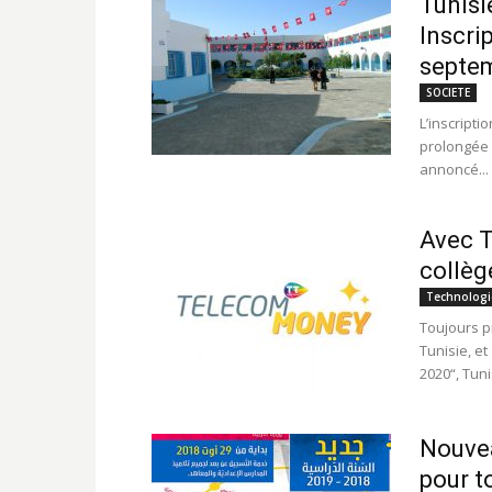
Tunisi
Inscri
septem
SOCIETE
L’inscripti
prolongée 
annoncé...
Avec T
collèg
Technologi
Toujours p
Tunisie, et
2020“, Tuni
Nouvea
pour t