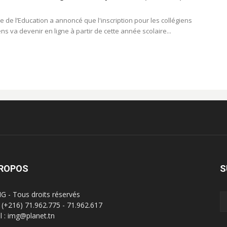
e de l’Education a annoncé que l'inscription pour les collégiens
ens va devenir en ligne à partir de cette année scolaire...
PROPOS
S
G - Tous droits réservés
 : (+216) 71.962.775 - 71.962.617
l : img@planet.tn