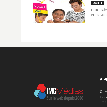
SOCIETE
Le ministèr
et les lycé
À 
© IM
Tél.
Emai