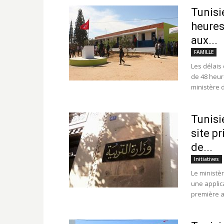
Tunisi
heures
aux...
FAMILLE
Les délais
de 48 heur
ministère d
Tunisi
site p
de...
Initiatives
Le ministè
une applica
première a