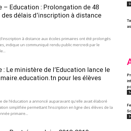
S
e – Education : Prolongation de 48
 des délais d’inscription à distance
Te
as
 d'inscription à distance aux écoles primaires ont été prolongés
es, indique un communiqué rendu public mercredi par le
e...
e : Le ministère de l’Education lance le
Pr
rimaire.education.tn pour les élèves
in
po
S
re de l’éducation a annoncé auparavant qu'elle avait élaboré
Fe
tion simplifiée permettant l’inscription en ligne des élèves de la
Sc
nnée primaire...
S