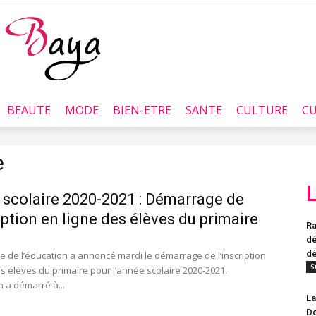
BEAUTE
MODE
BIEN-ETRE
SANTE
CULTURE
CU
Baya.tn
e
scolaire 2020-2021 : Démarrage de
ription en ligne des élèves du primaire
Ra
dé
dé
re de l’éducation a annoncé mardi le démarrage de l’inscription
S
es élèves du primaire pour l’année scolaire 2020-2021.
on a démarré à...
La
Do