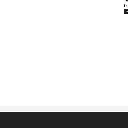
Tu
fa
F