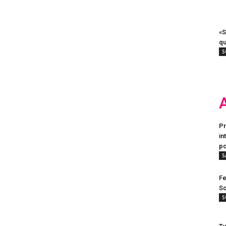
«S
qu
S
Pr
in
po
S
Fe
Sc
S