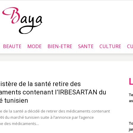
BEAUTE
MODE
BIEN-ETRE
SANTE
CULTURE
CU
Baya.tn
istère de la santé retire des
aments contenant l’IRBESARTAN du
Te
 tunisien
as
re de la santé a décidé de retirer des médicaments contenant
AN du marché tunisien suite à l’annonce par l’agence
e des médicaments...
To
ja