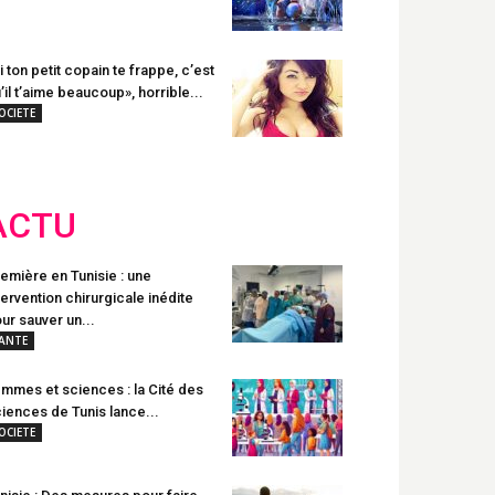
i ton petit copain te frappe, c’est
’il t’aime beaucoup», horrible...
OCIETE
ACTU
emière en Tunisie : une
tervention chirurgicale inédite
ur sauver un...
ANTE
mmes et sciences : la Cité des
iences de Tunis lance...
OCIETE