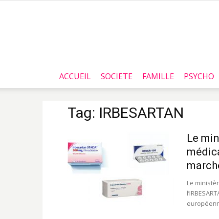
ACCUEIL
SOCIETE
FAMILLE
PSYCHO
Tag: IRBESARTAN
Le min
médic
marché
Le ministè
l’IRBESART
européenn