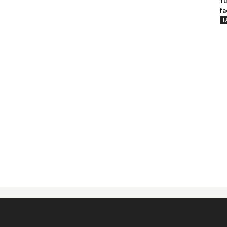
Tu
fa
F