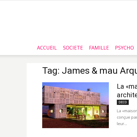
ACCUEIL
SOCIETE
FAMILLE
PSYCHO
Tag: James & mau Arqu
La «ma
archit
DECO
La «maison
conçue par
leur...