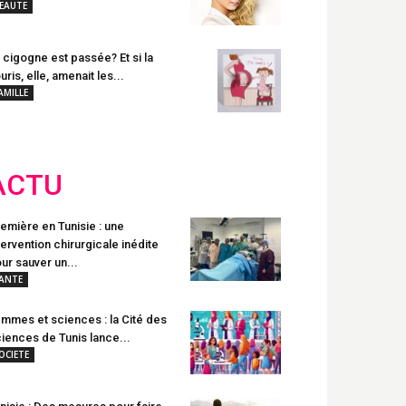
EAUTE
 cigogne est passée? Et si la
uris, elle, amenait les...
AMILLE
ACTU
emière en Tunisie : une
tervention chirurgicale inédite
ur sauver un...
ANTE
mmes et sciences : la Cité des
iences de Tunis lance...
OCIETE