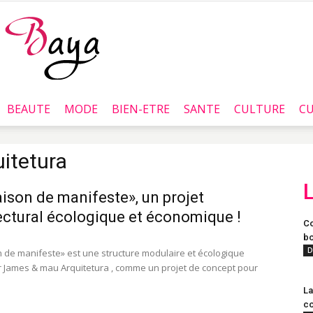
BEAUTE
MODE
BIEN-ETRE
SANTE
CULTURE
CU
Baya.tn
itetura
ison de manifeste», un projet
ectural écologique et économique !
Co
bo
D
 de manifeste» est une structure modulaire et écologique
 James & mau Arquitetura , comme un projet de concept pour
La
co