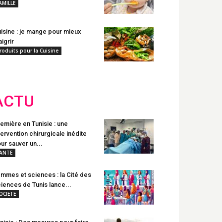
AMILLE
isine : je mange pour mieux
igrir
roduits pour la Cuisine
ACTU
emière en Tunisie : une
tervention chirurgicale inédite
ur sauver un...
ANTE
mmes et sciences : la Cité des
iences de Tunis lance...
OCIETE