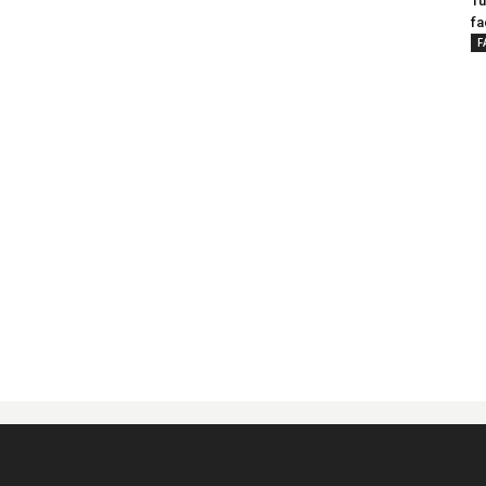
Tu
fa
F