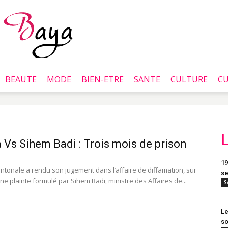
BEAUTE
MODE
BIEN-ETRE
SANTE
CULTURE
CU
Baya.tn
Vs Sihem Badi : Trois mois de prison
19
ntonale a rendu son jugement dans l’affaire de diffamation, sur
se
ne plainte formulé par Sihem Badi, ministre des Affaires de...
S
Le
so