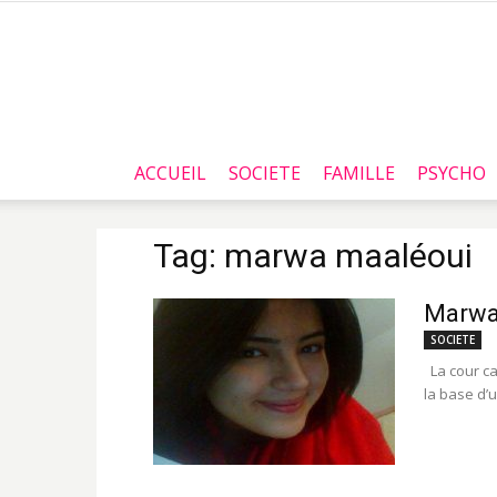
ACCUEIL
SOCIETE
FAMILLE
PSYCHO
Tag: marwa maaléoui
Marwa 
SOCIETE
La cour ca
la base d’u