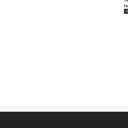
Tu
fa
F