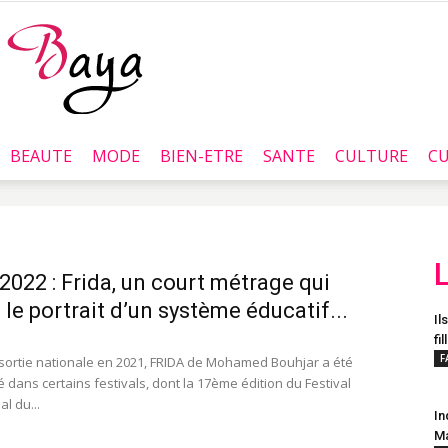
BEAUTE
MODE
BIEN-ETRE
SANTE
CULTURE
CU
Baya.tn
2022 : Frida, un court métrage qui
 le portrait d’un système éducatif...
Il
fil
F
sortie nationale en 2021, FRIDA de Mohamed Bouhjar a été
 dans certains festivals, dont la 17ème édition du Festival
al du...
In
Ma