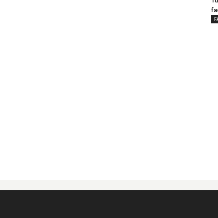
Tu
fa
F