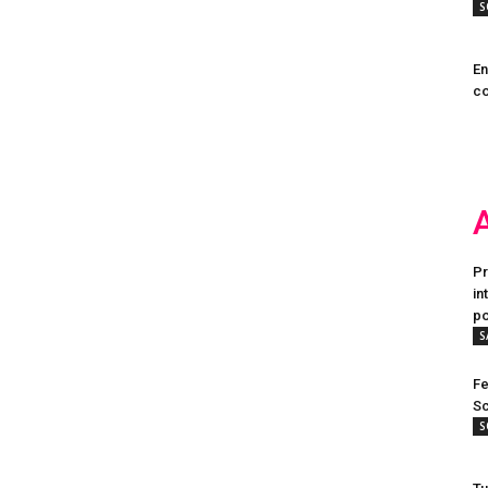
S
En
co
Pr
in
po
S
Fe
Sc
S