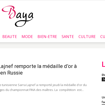
BEAUTE
MODE
BIEN-ETRE
SANTE
CULTURE
CU
Baya.tn
Lajnef remporte la médaille d’or à
en Russie
Et
S
 tunisienne Sarra Lajnef a remporté jeudi la médaille d'or du
ges du championnat FINA des maîtres. La compétition est...
Un
fa