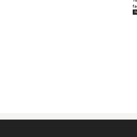
Tu
fa
F