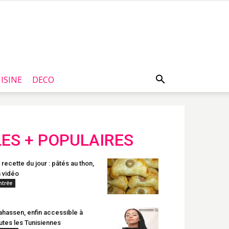
ISINE
DECO
LES + POPULAIRES
 recette du jour : pâtés au thon,
 vidéo
ntrée
hassen, enfin accessible à
utes les Tunisiennes