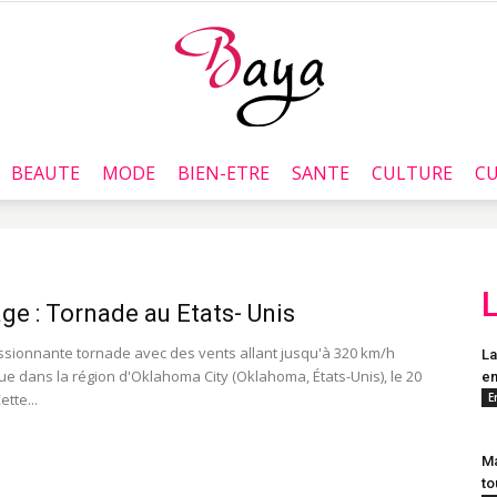
BEAUTE
MODE
BIEN-ETRE
SANTE
CULTURE
CU
Baya.tn
ge : Tornade au Etats- Unis
sionnante tornade avec des vents allant jusqu'à 320 km/h
La
tue dans la région d'Oklahoma City (Oklahoma, États-Unis), le 20
en
ette...
E
Ma
to