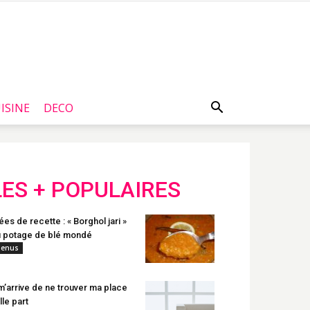
ISINE
DECO
LES + POPULAIRES
ées de recette : « Borghol jari »
 potage de blé mondé
enus
 m’arrive de ne trouver ma place
lle part