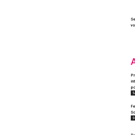
Se
vo
Pr
in
po
S
Fe
Sc
S