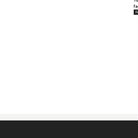
Tu
fa
F