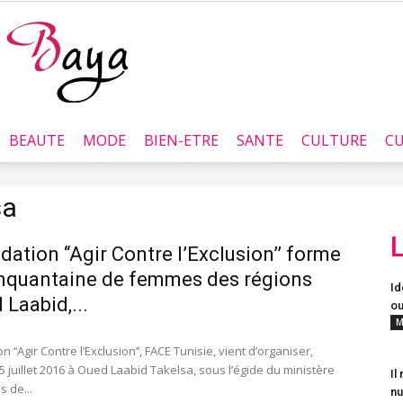
BEAUTE
MODE
BIEN-ETRE
SANTE
CULTURE
CU
Baya.tn
sa
dation ‘‘Agir Contre l’Exclusion’’ forme
nquantaine de femmes des régions
Id
 Laabid,...
ou
M
n ‘‘Agir Contre l’Exclusion’’, FACE Tunisie, vient d’organiser,
 juillet 2016 à Oued Laabid Takelsa, sous l’égide du ministère
Il
s de...
nu