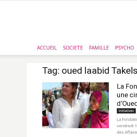
ACCUEIL
SOCIETE
FAMILLE
PSYCHO
Tag: oued laabid Takel
La Fon
une ci
d’Oued
Initiatives
La Fondatio
vendredi 15
des Affaire