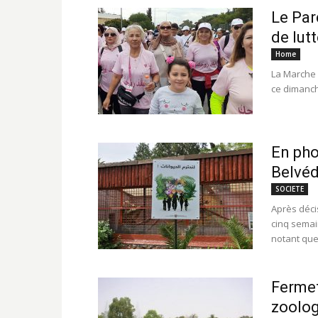
Le Par
de lutt
Home
La Marche 
ce dimanch
En pho
Belvé
SOCIETE
Après déci
cinq semai
notant que 
Fermet
zoolog