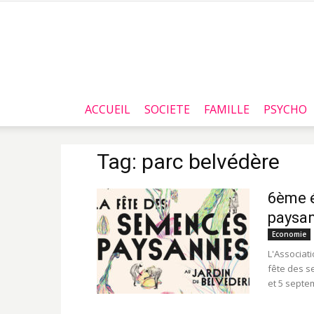
ACCUEIL
SOCIETE
FAMILLE
PSYCHO
Tag: parc belvédère
6ème é
paysan
Economie
L'Associat
fête des 
et 5 septem