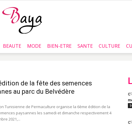
BEAUTE
MODE
BIEN-ETRE
SANTE
CULTURE
CU
Baya.tn
dition de la fête des semences
nes au parc du Belvédère
C’
mo
S
ion Tunisienne de Permaculture organise la 6ème édition de la
semences paysannes les samedi et dimanche respectivement 4
bre 2021,...
C’