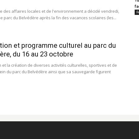
Tu
fa
re des affaires locales et de l'environnement a décidé vendredi,
F
e parc du Belvédère après la fin des vacances scolaires (les...
ion et programme culturel au parc du
ère, du 16 au 23 octobre
 et la création de diverses activités culturelles, sportives et de
 sein du parc du Belvédère ainsi que sa sauvegarde figurent