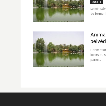
SOCIETE
Le ministè
de fermer l
Animat
belvéd
L'animation
loisirs au
parmi...