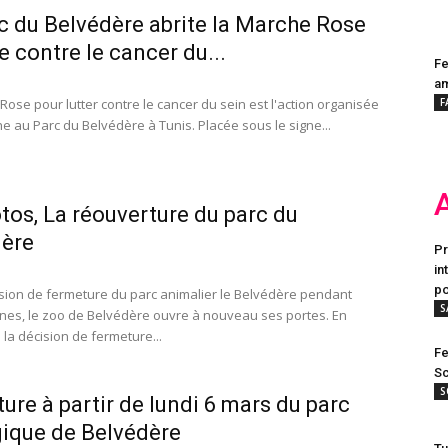
c du Belvédère abrite la Marche Rose
e contre le cancer du...
Fe
a
Rose pour lutter contre le cancer du sein est l'action organisée
F
e au Parc du Belvédère à Tunis. Placée sous le signe...
tos, La réouverture du parc du
dère
Pr
in
po
sion de fermeture du parc animalier le Belvédère pendant
S
nes, le zoo de Belvédère ouvre à nouveau ses portes. En
la décision de fermeture...
Fe
Sc
S
ure à partir de lundi 6 mars du parc
ique de Belvédère