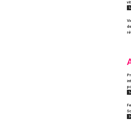
vi
S
Vi
de
ré
Pr
in
po
S
Fe
Sc
S