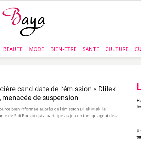
BEAUTE
MODE
BIEN-ETRE
SANTE
CULTURE
CU
Baya.tn
icière candidate de l’émission « Dlilek
, menacée de suspension
Ho
le
ource bien informée auprès de l’émission Dlilek Mlak, la
te de Sidi Bouzid qui a participé au jeu en tant qu’agent de...
Un
tu