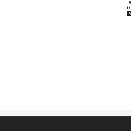
Tu
fa
F