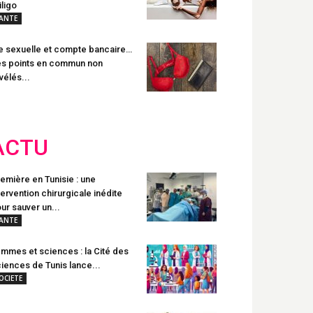
tiligo
ANTE
e sexuelle et compte bancaire…
s points en commun non
vélés...
ACTU
emière en Tunisie : une
tervention chirurgicale inédite
ur sauver un...
ANTE
mmes et sciences : la Cité des
iences de Tunis lance...
OCIETE