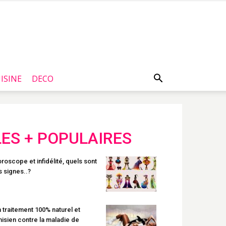
ISINE
DECO
LES + POPULAIRES
roscope et infidélité, quels sont
s signes..?
 traitement 100% naturel et
nisien contre la maladie de