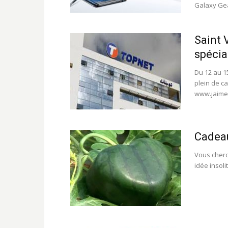
Galaxy Gea
Saint 
spécia
Du 12 au 15
plein de c
www.jaimeb
Cadeau
Vous cherc
idée insoli