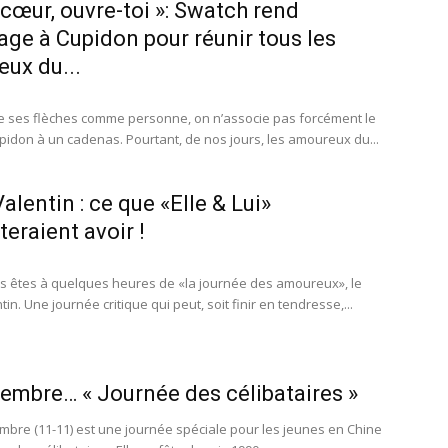
cœur, ouvre-toi »: Swatch rend
e à Cupidon pour réunir tous les
ux du...
he ses flèches comme personne, on n’associe pas forcément le
idon à un cadenas. Pourtant, de nos jours, les amoureux du...
alentin : ce que «Elle & Lui»
teraient avoir !
ous êtes à quelques heures de «la journée des amoureux», le
tin. Une journée critique qui peut, soit finir en tendresse,...
embre… « Journée des célibataires »
mbre (11-11) est une journée spéciale pour les jeunes en Chine