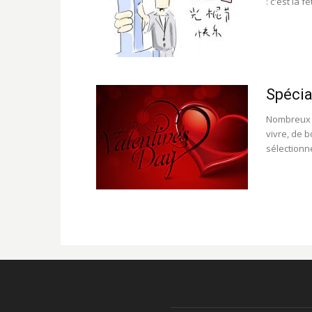
: c'est la f
Spécia
Nombreux s
vivre, de 
sélectionne