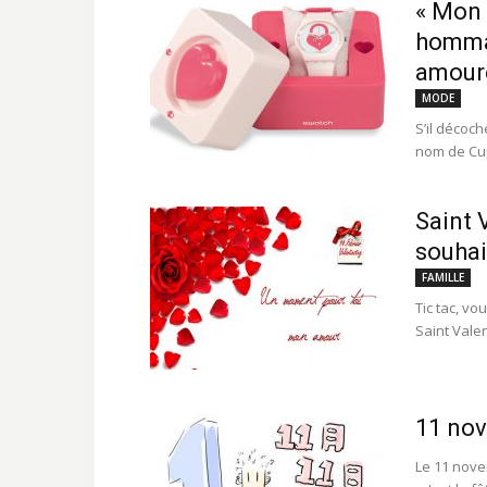
« Mon 
hommag
amoure
MODE
S’il décoc
nom de Cup
Saint V
souhai
FAMILLE
Tic tac, v
Saint Valen
11 nov
Le 11 nove