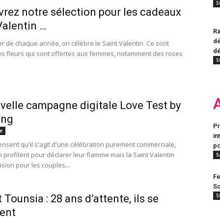
S
rez notre sélection pour les cadeaux
Valentin …
Ra
dé
ier de chaque année, on célèbre le Saint Valentin. Ce sont
dé
s fleurs qui sont offertes aux femmes, notamment des roses
S
velle campagne digitale Love Test by
ung
Pr
e
in
ensent qu'il s'agit d'une célébration purement commerciale,
po
n profitent pour déclarer leur flamme mais la Saint Valentin
S
asion pour les couples...
Fe
Sc
S
 Tounsia : 28 ans d’attente, ils se
ent