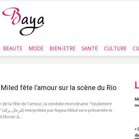
BEAUTE
MODE
BIEN-ETRE
SANTE
CULTURE
CU
Baya.tn
Miled fête l’amour sur la scène du Rio
My
on de la fête de l'amour, la comédie-monodrame "Seulement
me
ésentée le
 février à...
« 
dj