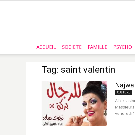
ACCUEIL
SOCIETE
FAMILLE
PSYCHO
Tag: saint valentin
Najwa 
CULTURE
A l'occasi
Messieurs" (للرجال بركة) interprétée par Najwa Miled sera pr
vendredi 14