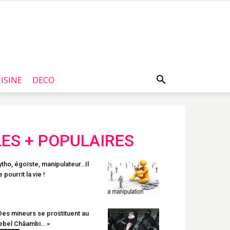
ISINE
DECO
LES + POPULAIRES
tho, égoïste, manipulateur…Il
 pourrit la vie !
Des mineurs se prostituent au
ebel Châambi… »