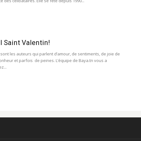
ête des célibataires. Elle se fête depuis 1990...
l Saint Valentin!
ont les auteurs qui parlent d’amour, de sentiments, de joie de
bonheur et parfois de peines. L’équipe de Baya.tn vous a
z...