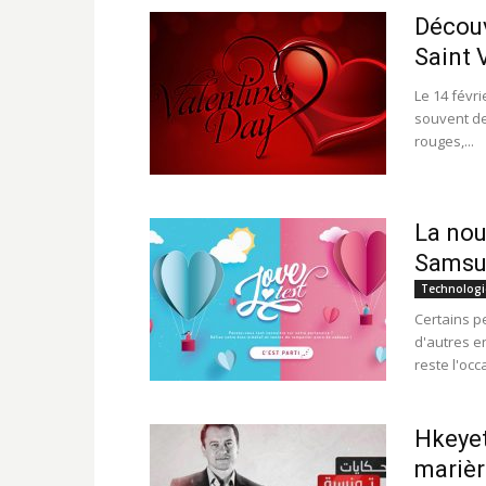
Découv
Saint 
Le 14 févr
souvent de
rouges,...
La nou
Sams
Technologi
Certains p
d'autres e
reste l'occ
Hkeyet
marièr