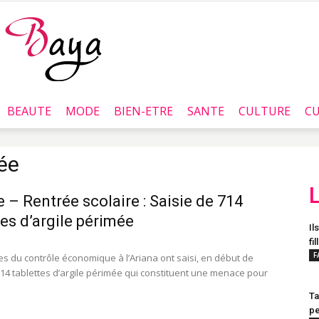
BEAUTE
MODE
BIEN-ETRE
SANTE
CULTURE
CU
Baya.tn
mée
e – Rentrée scolaire : Saisie de 714
tes d’argile périmée
Il
fil
F
es du contrôle économique à l’Ariana ont saisi, en début de
14 tablettes d’argile périmée qui constituent une menace pour
Ta
pe