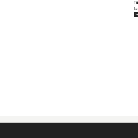
Tu
fa
F