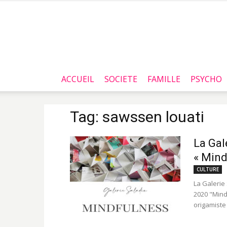
ACCUEIL
SOCIETE
FAMILLE
PSYCHO
Tag: sawssen louati
La Gal
« Mind
CULTURE
La Galerie
2020 "Mind
origamiste 