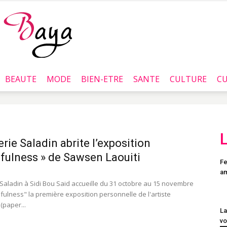
BEAUTE
MODE
BIEN-ETRE
SANTE
CULTURE
CU
Baya.tn
erie Saladin abrite l’exposition
fulness » de Sawsen Laouiti
Fe
a
 Saladin à Sidi Bou Said accueille du 31 octobre au 15 novembre
fulness" la première exposition personnelle de l'artiste
(paper...
La
vo