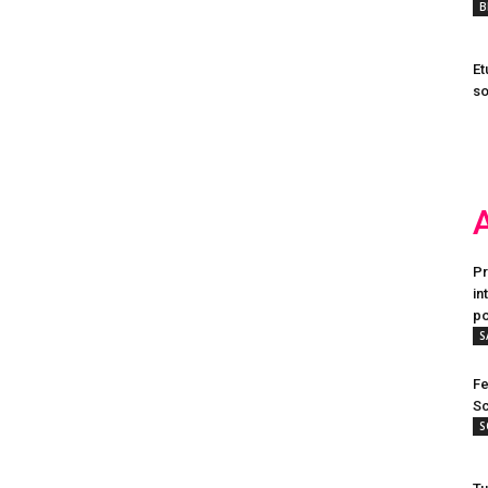
B
Et
so
Pr
in
po
S
Fe
Sc
S