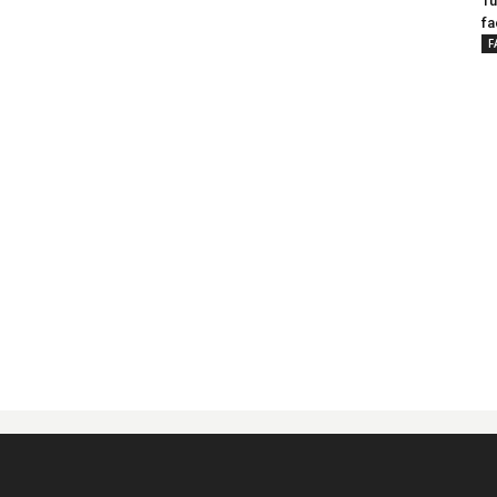
Tu
fa
F