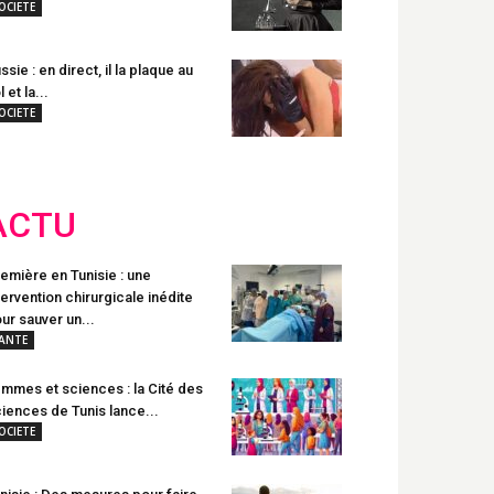
OCIETE
ssie : en direct, il la plaque au
l et la...
OCIETE
ACTU
emière en Tunisie : une
tervention chirurgicale inédite
ur sauver un...
ANTE
mmes et sciences : la Cité des
iences de Tunis lance...
OCIETE