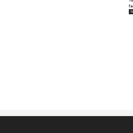
Tu
fa
F