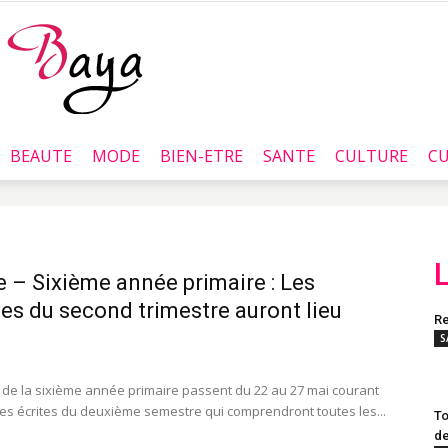
BEAUTE
MODE
BIEN-ETRE
SANTE
CULTURE
CU
Baya.tn
e – Sixième année primaire : Les
es du second trimestre auront lieu
Re
S
 de la sixième année primaire passent du 22 au 27 mai courant
es écrites du deuxième semestre qui comprendront toutes les...
To
de