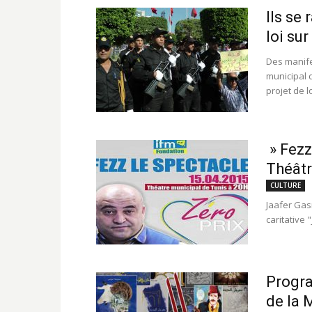
Ils se
loi su
Des manife
municipal 
projet de loi
» Fezz
Théâtr
CULTURE
Jaafer Gas
Progra
de la 