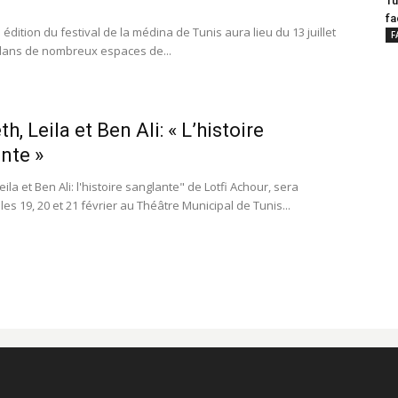
Tu
fa
dition du festival de la médina de Tunis aura lieu du 13 juillet
F
dans de nombreux espaces de...
, Leila et Ben Ali: « L’histoire
nte »
eila et Ben Ali: l'histoire sanglante" de Lotfi Achour, sera
es 19, 20 et 21 février au Théâtre Municipal de Tunis...