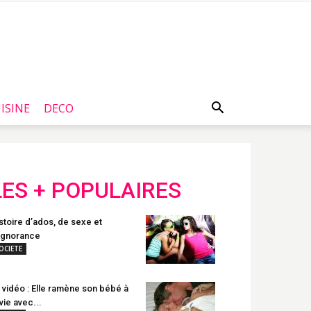
ISINE
DECO
LES + POPULAIRES
stoire d’ados, de sexe et
ignorance
OCIETE
 vidéo : Elle ramène son bébé à
 vie avec...