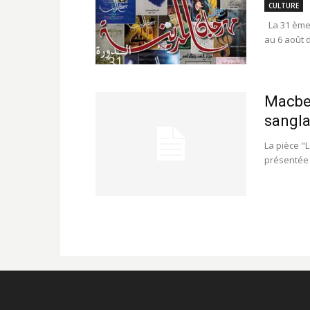
CULTURE
La 31 ème é
au 6 août 
Macbeth
sangla
La pièce "L
présentée l