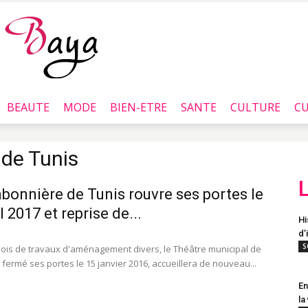
BEAUTE
MODE
BIEN-ETRE
SANTE
CULTURE
CU
Baya.tn
 de Tunis
bonnière de Tunis rouvre ses portes le
l 2017 et reprise de...
Hi
d’
S
ois de travaux d'aménagement divers, le Théâtre municipal de
 fermé ses portes le 15 janvier 2016, accueillera de nouveau...
En
la