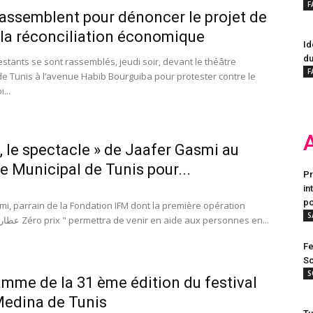
F
 rassemblent pour dénoncer le projet de
r la réconciliation économique
Id
du
stants se sont rassemblés, jeudi soir, devant le théâtre
F
de Tunis à l’avenue Habib Bourguiba pour protester contre le
...
, le spectacle » de Jaafer Gasmi au
e Municipal de Tunis pour...
Pr
in
po
mi, parrain de la Fondation IFM dont la première opération
S
caritative "عطار Zéro prix " permettra de venir en aide aux personnes en...
Fe
Sc
S
mme de la 31 ème édition du festival
Medina de Tunis