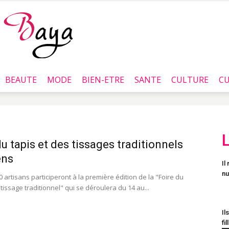
BEAUTE
MODE
BIEN-ETRE
SANTE
CULTURE
CU
Baya.tn
du tapis et des tissages traditionnels
ens
Il
nu
 artisans participeront à la première édition de la "Foire du
 tissage traditionnel" qui se déroulera du 14 au...
Il
fil