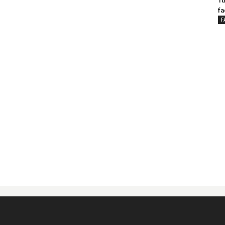
Tu
fa
F