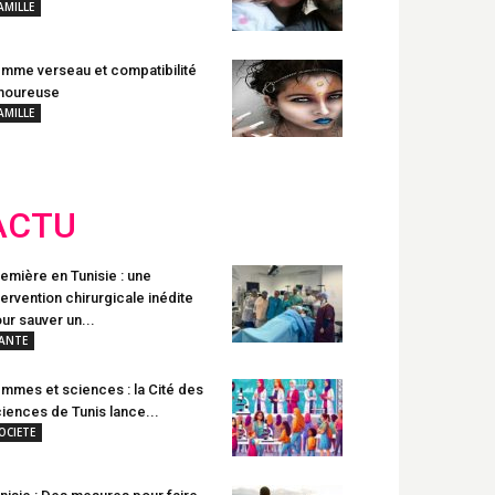
AMILLE
mme verseau et compatibilité
moureuse
AMILLE
ACTU
emière en Tunisie : une
tervention chirurgicale inédite
ur sauver un...
ANTE
mmes et sciences : la Cité des
iences de Tunis lance...
OCIETE