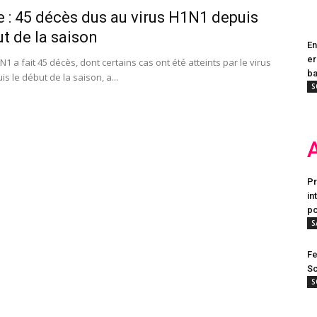
e : 45 décès dus au virus H1N1 depuis
ut de la saison
En
er
N1 a fait 45 décès, dont certains cas ont été atteints par le virus
ba
s le début de la saison, a...
S
Pr
in
po
S
Fe
Sc
S