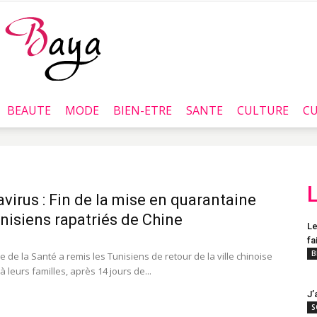
BEAUTE
MODE
BIEN-ETRE
SANTE
CULTURE
CU
Baya.tn
virus : Fin de la mise en quarantaine
nisiens rapatriés de Chine
Le
fa
B
e de la Santé a remis les Tunisiens de retour de la ville chinoise
leurs familles, après 14 jours de...
J’
S