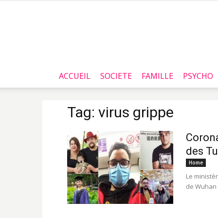
ACCUEIL
SOCIETE
FAMILLE
PSYCHO
Tag: virus grippe
Corona
des Tu
Home
Le ministèr
de Wuhan à 