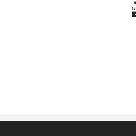
Tu
fa
F