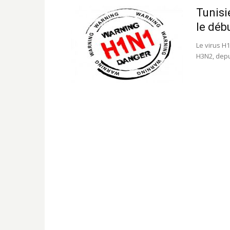
Tunisi
le déb
Le virus H1
H3N2, depui