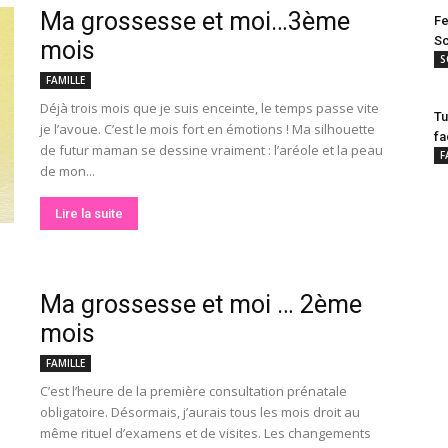
Ma grossesse et moi…3ème
Fe
Sc
mois
S
FAMILLE
Déjà trois mois que je suis enceinte, le temps passe vite
Tu
je l’avoue. C’est le mois fort en émotions ! Ma silhouette
fa
de futur maman se dessine vraiment : l’aréole et la peau
F
de mon...
Lire la suite
Ma grossesse et moi … 2ème
mois
FAMILLE
C’est l’heure de la première consultation prénatale
obligatoire. Désormais, j’aurais tous les mois droit au
même rituel d’examens et de visites. Les changements