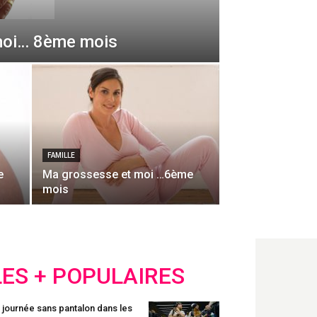
moi… 8ème mois
FAMILLE
e
Ma grossesse et moi …6ème
mois
LES + POPULAIRES
 journée sans pantalon dans les