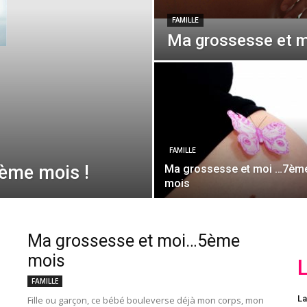
FAMILLE
Ma grossesse et 
FAMILLE
ème mois !
Ma grossesse et moi …7èm
mois
Ma grossesse et moi…5ème
mois
FAMILLE
La
Fille ou garçon, ce bébé bouleverse déjà mon corps, mon