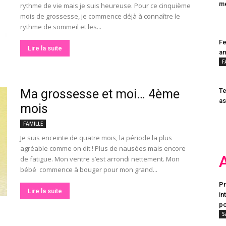
mé
rythme de vie mais je suis heureuse. Pour ce cinquième
mois de grossesse, je commence déjà à connaître le
rythme de sommeil et les...
Fe
Lire la suite
a
F
Ma grossesse et moi… 4ème
Te
as
mois
FAMILLE
Je suis enceinte de quatre mois, la période la plus
agréable comme on dit ! Plus de nausées mais encore
de fatigue. Mon ventre s’est arrondi nettement. Mon
bébé commence à bouger pour mon grand...
Pr
Lire la suite
in
po
S