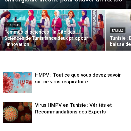
SOCIETE
FAMILLE
Femmes et sciences : la Cité des
Sciences de Tunis lance deux prix pour
Tunisie :
l’innovation
baisse de
HMPV : Tout ce que vous devez savoir
sur ce virus respiratoire
Virus HMPV en Tunisie : Vérités et
Recommandations des Experts