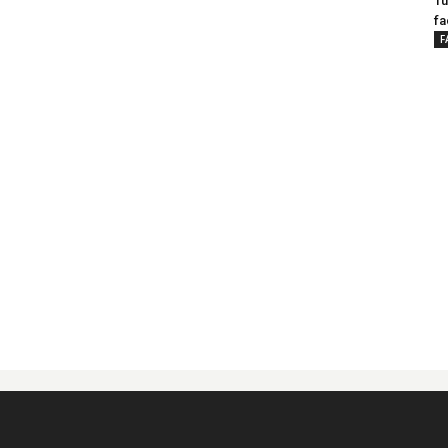
Tu
fa
F