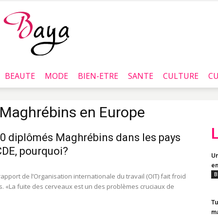
BEAUTE
MODE
BIEN-ETRE
SANTE
CULTURE
CU
Baya.tn
 Maghrébins en Europe
0 diplômés Maghrébins dans les pays
CDE, pourquoi?
Un
en
B
apport de l’Organisation internationale du travail (OIT) fait froid
s. «La fuite des cerveaux est un des problèmes cruciaux de
Tu
ma