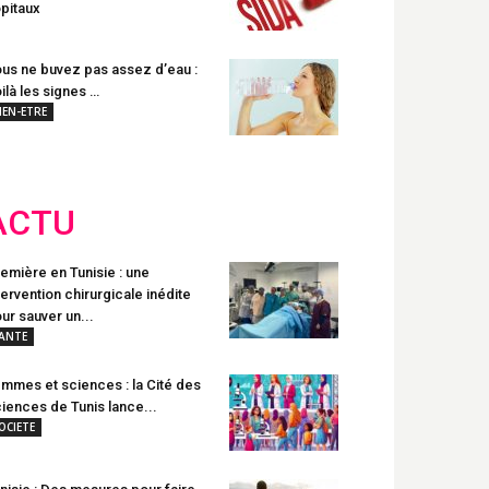
pitaux
us ne buvez pas assez d’eau :
ilà les signes …
IEN-ETRE
ACTU
emière en Tunisie : une
tervention chirurgicale inédite
ur sauver un...
ANTE
mmes et sciences : la Cité des
iences de Tunis lance...
OCIETE