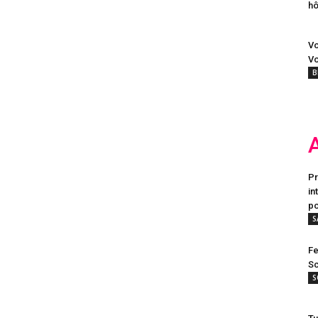
hô
Vo
Vo
B
Pr
in
po
S
Fe
Sc
S