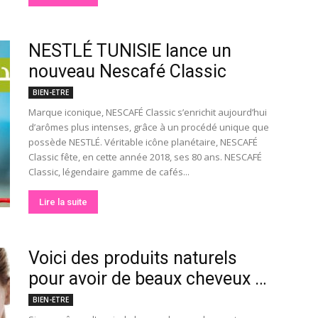
NESTLÉ TUNISIE lance un
nouveau Nescafé Classic
BIEN-ETRE
Marque iconique, NESCAFÉ Classic s’enrichit aujourd’hui
d’arômes plus intenses, grâce à un procédé unique que
possède NESTLÉ. Véritable icône planétaire, NESCAFÉ
Classic fête, en cette année 2018, ses 80 ans. NESCAFÉ
Classic, légendaire gamme de cafés...
Lire la suite
Voici des produits naturels
pour avoir de beaux cheveux …
BIEN-ETRE