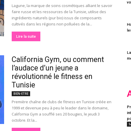
vo
Lagune, la marque de soins cosmétiques alliant le savoir
faire russe et les ressources de la Tunisie, utilise des
ingrédients naturels (pur bio) issus de composants
cultivés dans les régions non polluées de la...
Ho
le
Lire la suite
La
California Gym, ou comment
mé
l’audace d’un jeune a
révolutionné le fitness en
Tunisie
BIEN-ETRE
Première chaîne de clubs de fitness en Tunisie créée en
Pr
1999 et devenue peu à peu le leader dans le domaine,
in
California Gym a soufflé ses 20 bougies, le jeudi 3
po
octobre. Et la...
S