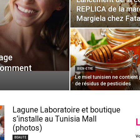
REPLICA de la ma
Margiela chez Fata
age
 Comment
BIEN-ETRE
Le miel tunisien ne contient
de résidus de pesticides
Lagune Laboratoire et boutique
s’installe au Tunisia Mall
(photos)
Vo
BEAUTE