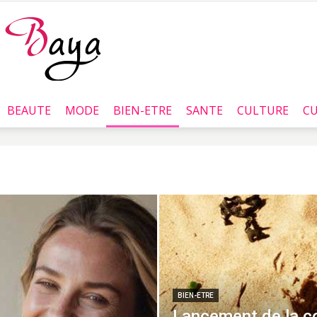
BEAUTE
MODE
BIEN-ETRE
SANTE
CULTURE
CU
Baya.tn
BIEN-ETRE
Lancement de la co