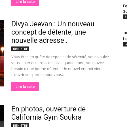
Lire la suite
Fe
Sc
S
Divya Jeevan : Un nouveau
concept de détente, une
Tu
nouvelle adresse…
fa
F
BIEN-ETRE
Vous êtes en quête de repos et de sérénité, vous voulez
vous isoler du stress de la vie quotidienne, vous avez
besoin d'une bonne détente. Un nouvel endroit vient
d’ouvrir ses portes pour vous....
Lire la suite
En photos, ouverture de
California Gym Soukra
BIEN-ETRE