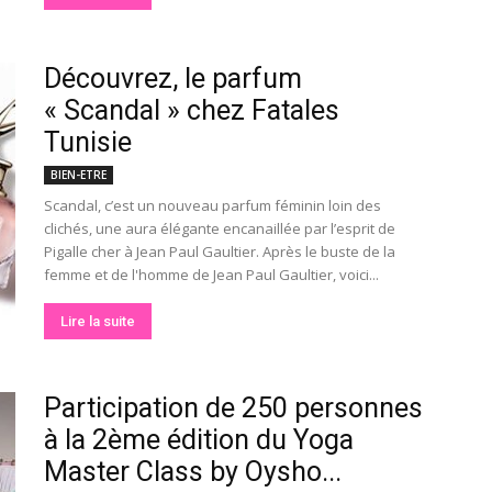
Découvrez, le parfum
« Scandal » chez Fatales
Tunisie
BIEN-ETRE
Scandal, c’est un nouveau parfum féminin loin des
clichés, une aura élégante encanaillée par l’esprit de
Pigalle cher à Jean Paul Gaultier. Après le buste de la
femme et de l'homme de Jean Paul Gaultier, voici...
Lire la suite
Participation de 250 personnes
à la 2ème édition du Yoga
Master Class by Oysho...