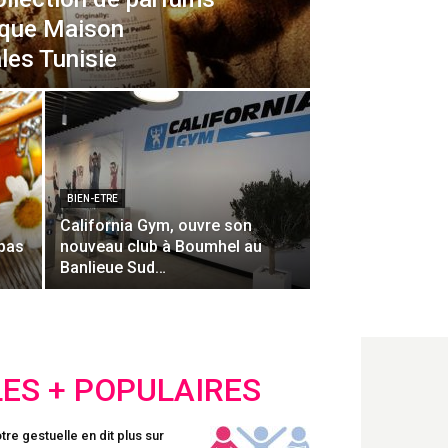
rque Maison
les Tunisie
BIEN-ETRE
California Gym, ouvre son
 pas
nouveau club à Boumhel au
Banlieue Sud…
LES + POPULAIRES
tre gestuelle en dit plus sur