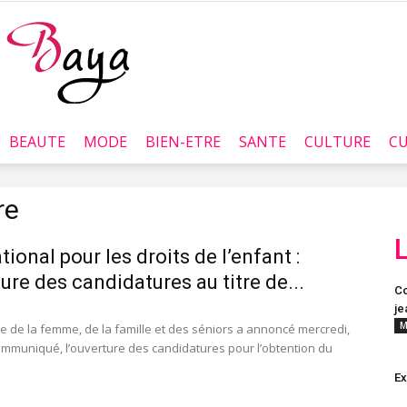
BEAUTE
MODE
BIEN-ETRE
SANTE
CULTURE
CU
Baya.tn
re
tional pour les droits de l’enfant :
ure des candidatures au titre de...
Co
je
M
re de la femme, de la famille et des séniors a annoncé mercredi,
mmuniqué, l’ouverture des candidatures pour l’obtention du
E