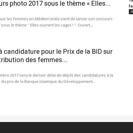
Tu
rs photo 2017 sous le thème « Elles...
fa
F
our les Femmes en Méditerranée vient de lancer son concours
sous le thème " Elles ouvrent les cages ! ". Ouvert...
à candidature pour le Prix de la BID sur
tribution des femmes...
mbre 2017 sera le dernier délai de dépôt des candidatures à la
n du prix de la Banque Islamique du Développement...