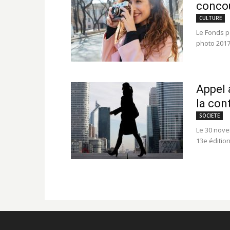
concou
CULTURE
Le Fonds p
photo 2017 
Appel 
la con
SOCIETE
Le 30 nove
13e éditio