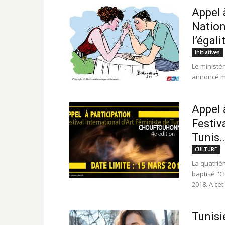
Appel 
Nationa
l’égalit
Initiatives
Le ministèr
annoncé ma
Appel 
Festiv
Tunis..
CULTURE
La quatrièm
baptisé "
2018. A cet 
Tunisi