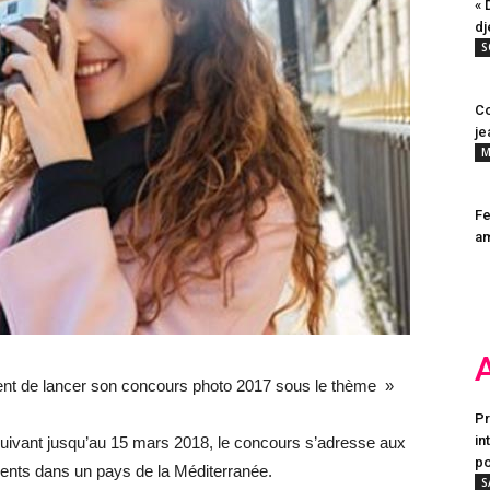
« 
dj
S
Co
je
M
Fe
a
nt de lancer son concours photo 2017 sous le thème »
Pr
in
uivant jusqu’au 15 mars 2018, le concours s’adresse aux
po
ents dans un pays de la Méditerranée.
S