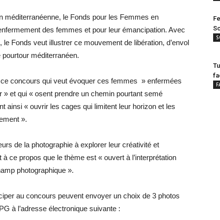
ion méditerranéenne, le Fonds pour les Femmes en
Fe
Sc
’enfermement des femmes et pour leur émancipation. Avec
S
, le Fonds veut illustrer ce mouvement de libération, d’envol
e pourtour méditerranéen.
Tu
fa
 de ce concours qui veut évoquer ces femmes » enfermées
F
eur » et qui « osent prendre un chemin pourtant semé
 ainsi « ouvrir les cages qui limitent leur horizon et les
rement ».
urs de la photographie à explorer leur créativité et
t à ce propos que le thème est « ouvert à l’interprétation
l champ photographique ».
ticiper au concours peuvent envoyer un choix de 3 photos
JPG à l’adresse électronique suivante :