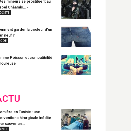
Des mineurs se prostituent au
ebel Châambi… »
OCIETE
mment garder la couleur d’un
an neuf ?
ODE
mme Poisson et compatibilité
moureuse
ACTU
emière en Tunisie : une
tervention chirurgicale inédite
ur sauver un...
ANTE