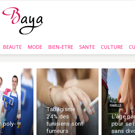
BEAUTE
MODE
BIEN-ETRE
SANTE
CULTURE
CU
Baya.tn
FAMILLE
Tabagisme :
24% des
L’âge par
r poly-
tunisiens sont
pour se 
…
fumeurs
sans div