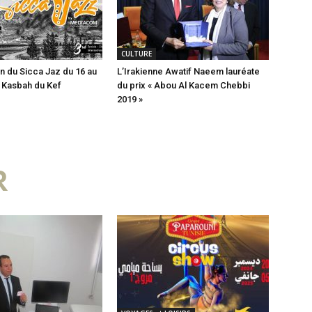
CULTURE
n du Sicca Jaz du 16 au
L’Irakienne Awatif Naeem lauréate
a Kasbah du Kef
du prix « Abou Al Kacem Chebbi
2019 »
R