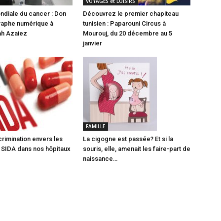
VOYAGES et LOISIRS
diale du cancer : Don
Découvrez le premier chapiteau
raphe numérique à
tunisien : Paparouni Circus à
alah Azaiez
Mourouj, du 20 décembre au 5
janvier
FAMILLE
crimination envers les
La cigogne est passée? Et si la
 SIDA dans nos hôpitaux
souris, elle, amenait les faire-part de
naissance…