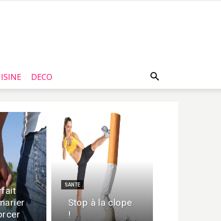
ISINE
DECO
SANTE
fait
marier
Stop à la clope
orcer
!