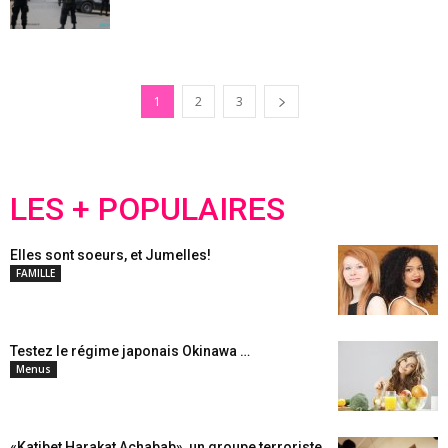
1
2
3
LES + POPULAIRES
Elles sont soeurs, et Jumelles!
FAMILLE
Testez le régime japonais Okinawa …
Menus
«Katibet Harakat Achabab», un groupe terroriste