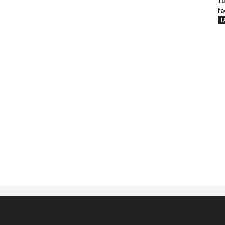
Tu
fa
F