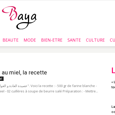
BEAUTE
MODE
BIEN-ETRE
SANTE
CULTURE
CU
Baya.tn
 au miel, la recette
al
« 
to
iel - 02 cuillères à soupe de beurre salé Préparation : - Mettre...
La
co