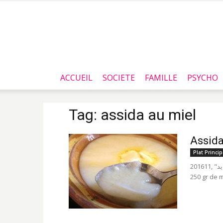
ACCUEIL
SOCIETE
FAMILLE
PSYCHO
Tag: assida au miel
Assida
Plat Princip
201611, "عصيدة العادة و العوايد". Voici la recette : - 500 gr de farine blanche -
250 gr de m