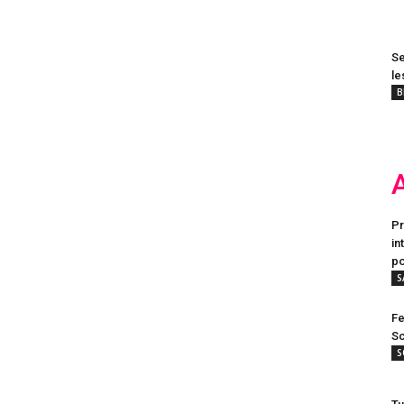
Se
le
B
Pr
in
po
S
Fe
Sc
S