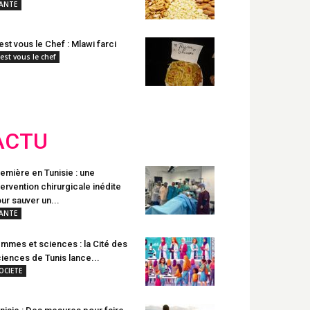
ANTE
est vous le Chef : Mlawi farci
'est vous le chef
ACTU
emière en Tunisie : une
tervention chirurgicale inédite
ur sauver un...
ANTE
mmes et sciences : la Cité des
iences de Tunis lance...
OCIETE