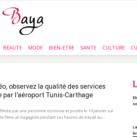
BEAUTE
MODE
BIEN-ETRE
SANTE
CULTURE
CU
Baya.tn
éo, observez la qualité des services
e par l’aéroport Tunis-Carthage
Et
so
filmée par une personne inconnue et postée le 19 janvier sur
le filme un bagagiste pendant ses heures de travail au...
La
le