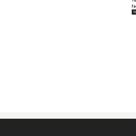
Tu
fa
F