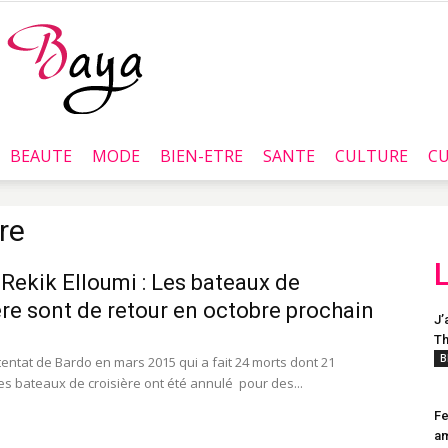
BEAUTE
MODE
BIEN-ETRE
SANTE
CULTURE
CU
Baya.tn
re
Rekik Elloumi : Les bateaux de
ère sont de retour en octobre prochain
J’
Th
B
tentat de Bardo en mars 2015 qui a fait 24 morts dont 21
les bateaux de croisière ont été annulé pour des...
Fe
a