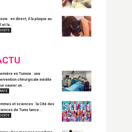
ssie : en direct, il la plaque au
l et la...
OCIETE
ACTU
emière en Tunisie : une
tervention chirurgicale inédite
ur sauver un...
ANTE
mmes et sciences : la Cité des
iences de Tunis lance...
OCIETE