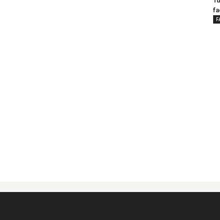
Tu
fa
F