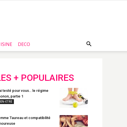
ISINE
DECO
LES + POPULAIRES
ai testé pour vous… le régime
onon, partie 1
IEN-ETRE
mme Taureau et compatibilité
moureuse