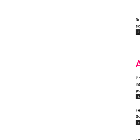
Ru
so
S
Pr
in
po
S
Fe
Sc
S