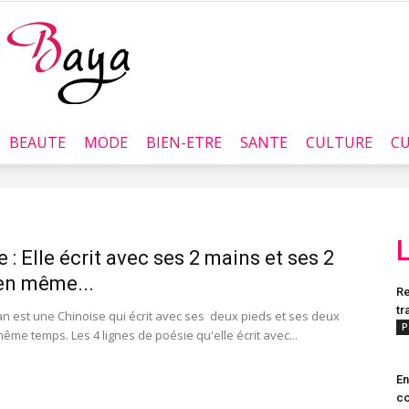
BEAUTE
MODE
BIEN-ETRE
SANTE
CULTURE
CU
Baya.tn
e : Elle écrit avec ses 2 mains et ses 2
en même...
Re
tr
n est une Chinoise qui écrit avec ses deux pieds et ses deux
P
ême temps. Les 4 lignes de poésie qu'elle écrit avec...
En
co