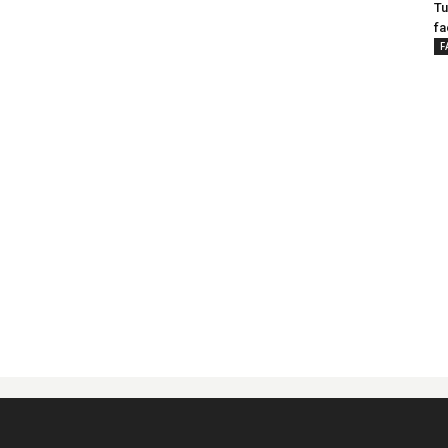
Tu
fa
F