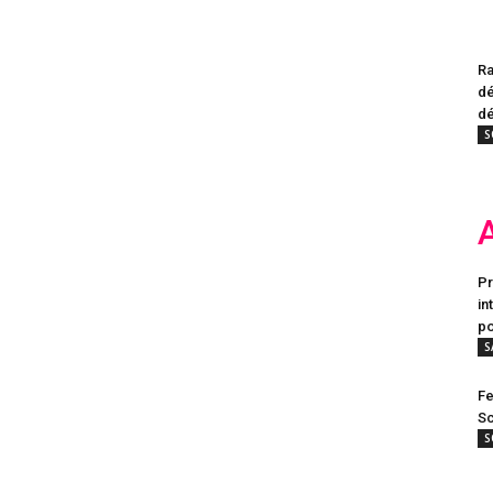
Ra
dé
dé
S
Pr
in
po
S
Fe
Sc
S