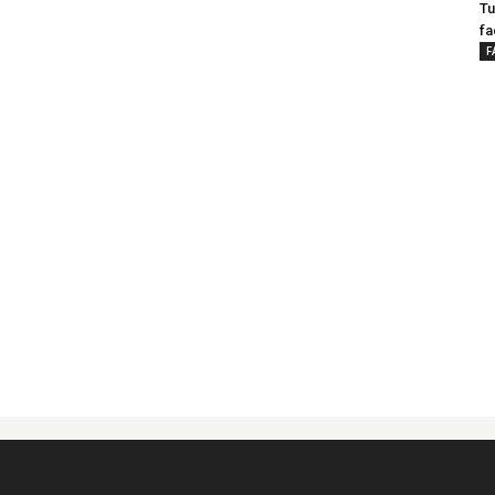
Tu
fa
F