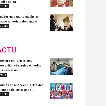
adlia Saïda...
OCIETE
atibet Harakat Achabab», un
oupe terroriste démantelé
OCIETE
ACTU
emière en Tunisie : une
tervention chirurgicale inédite
ur sauver un...
ANTE
mmes et sciences : la Cité des
iences de Tunis lance...
OCIETE