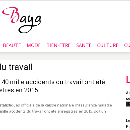
BEAUTE
MODE
BIEN-ETRE
SANTE
CULTURE
CU
Baya.tn
u travail
: 40 mille accidents du travail ont été
strés en 2015
As
sé
P
statistiques officiels de la caisse nationale d'assurance maladie
mille accidents du travail ont été enregistrés en 2015, soit un
Le
Pr