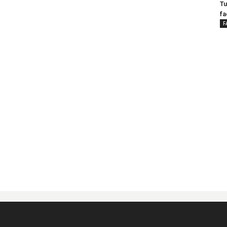
Tu
fa
F