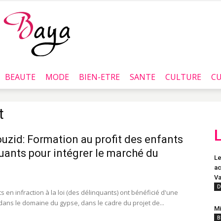
BEAUTE
MODE
BIEN-ETRE
SANTE
CULTURE
CU
Baya.tn
t
ouzid: Formation au profit des enfants
uants pour intégrer le marché du
Le
ac
Va
D
s en infraction à la loi (des délinquants) ont bénéficié d'une
dans le domaine du gypse, dans le cadre du projet de...
Mi
B