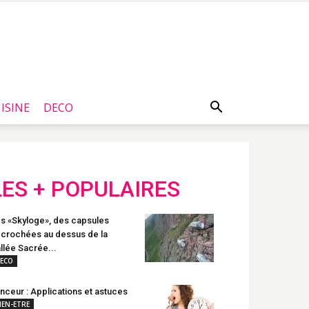
ISINE
DECO
LES + POPULAIRES
s «Skyloge», des capsules
crochées au dessus de la
llée Sacrée...
ECO
nceur : Applications et astuces
IEN-ETRE