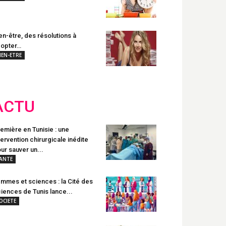
en-être, des résolutions à
opter…
IEN-ETRE
ACTU
emière en Tunisie : une
tervention chirurgicale inédite
ur sauver un...
ANTE
mmes et sciences : la Cité des
iences de Tunis lance...
OCIETE