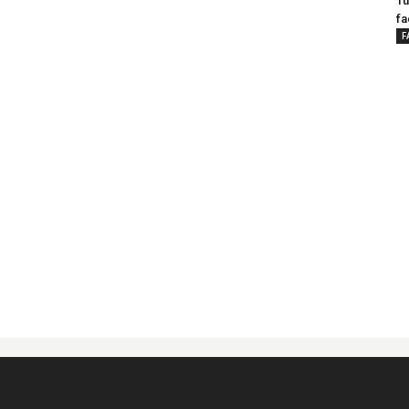
Tu
fa
F