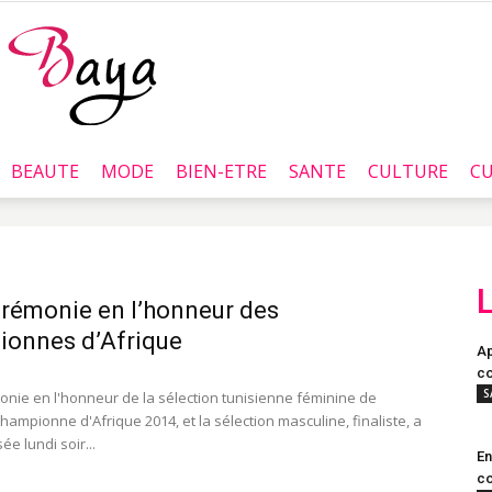
BEAUTE
MODE
BIEN-ETRE
SANTE
CULTURE
CU
Baya.tn
rémonie en l’honneur des
ionnes d’Afrique
Ap
co
S
nie en l'honneur de la sélection tunisienne féminine de
hampionne d'Afrique 2014, et la sélection masculine, finaliste, a
ée lundi soir...
En
co