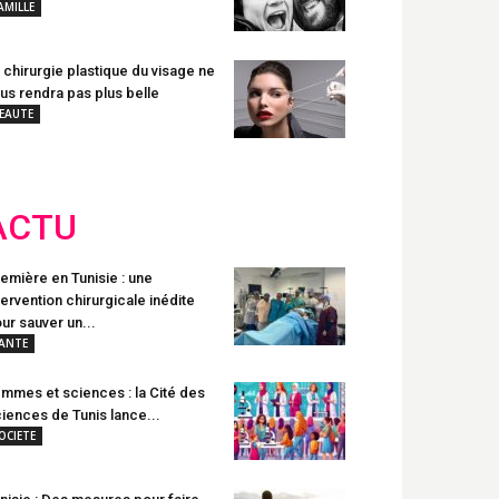
AMILLE
 chirurgie plastique du visage ne
us rendra pas plus belle
EAUTE
ACTU
emière en Tunisie : une
tervention chirurgicale inédite
ur sauver un...
ANTE
mmes et sciences : la Cité des
iences de Tunis lance...
OCIETE