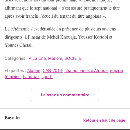
affirmant que le sept national « s’est assuré pratiquement le titre
après avoir franchi l’écueil du tenant du titre angolais ».
La cérémonie s’est déroulée en présence de plusieurs anciens
dirigeants, à l’instar de Mehdi Khouaja, Youssef Kortobi et
Younes Chetali.
Catégories :
A La Une
,
Mariem
,
SOCIETE
Étiquettes :
Algérie
,
CAN 2014
,
championnes d'Afrique
,
équipe
féminine
,
handball
,
sport.
Laissez un commentaire
Baya.tn
Retour en haut de page