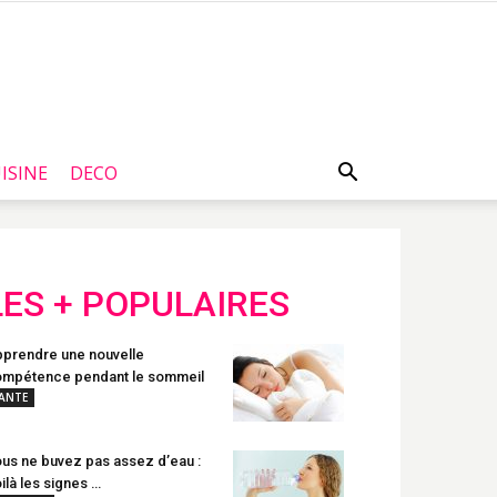
ISINE
DECO
LES + POPULAIRES
prendre une nouvelle
mpétence pendant le sommeil
ANTE
us ne buvez pas assez d’eau :
ilà les signes …