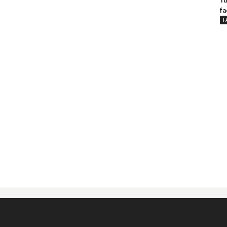
Tu
fa
F