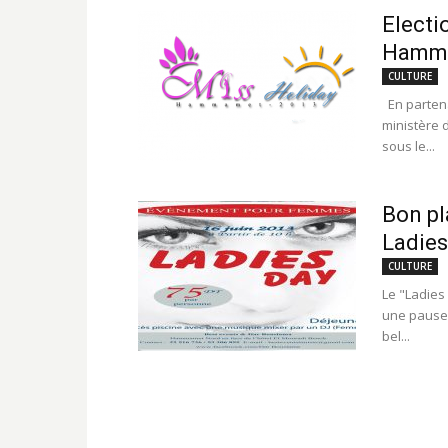
Electi
Hamm
CULTURE
En partena
ministère d
sous le...
Bon pl
Ladies
CULTURE
Le "Ladies
une pause,
bel...