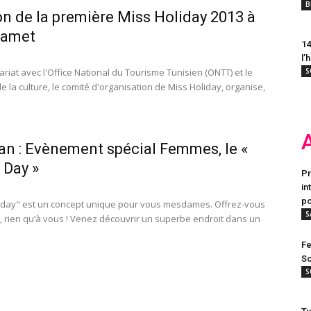
B
on de la première Miss Holiday 2013 à
amet
14
l’
riat avec l'Office National du Tourisme Tunisien (ONTT) et le
S
e la culture, le comité d'organisation de Miss Holiday, organise,
an : Evènement spécial Femmes, le «
 Day »
Pr
in
po
 day" est un concept unique pour vous mesdames. Offrez-vous
S
 rien qu’à vous ! Venez découvrir un superbe endroit dans un
Fe
Sc
S