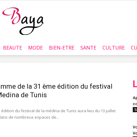
BEAUTE
MODE
BIEN-ETRE
SANTE
CULTURE
CU
Baya.tn
mme de la 31 ème édition du festival
Medina de Tunis
Ap
co
S
dition du festival de la médina de Tunis aura lieu du 13 juillet
dans de nombreux espaces de...
Vo
Vo