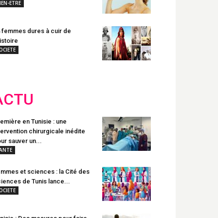
IEN-ETRE
 femmes dures à cuir de
histoire
OCIETE
ACTU
emière en Tunisie : une
tervention chirurgicale inédite
ur sauver un...
ANTE
mmes et sciences : la Cité des
iences de Tunis lance...
OCIETE