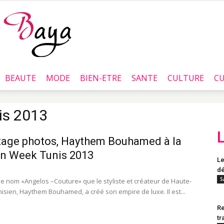
BEAUTE
MODE
BIEN-ETRE
SANTE
CULTURE
CU
Baya.tn
is 2013
age photos, Haythem Bouhamed à la
n Week Tunis 2013
Le
dé
S
 le nom «Angelos –Couture» que le styliste et créateur de Haute-
nisien, Haythem Bouhamed, a créé son empire de luxe. Il est...
Re
tr