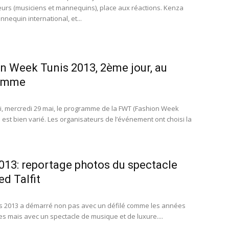
eurs (musiciens et mannequins), place aux réactions. Kenza
nnequin international, et...
n Week Tunis 2013, 2ème jour, au
amme
i, mercredi 29 mai, le programme de la FWT (Fashion Week
 est bien varié. Les organisateurs de l’événement ont choisi la
13: reportage photos du spectacle
d Talfit
s 2013 a démarré non pas avec un défilé comme les années
s mais avec un spectacle de musique et de luxure....