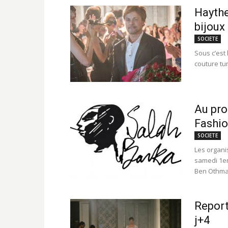
Haythe
bijoux
SOCIETE
Sous c’est
couture tu
Au pro
Fashi
SOCIETE
Les organi
samedi 1er
Ben Othman
Report
j+4