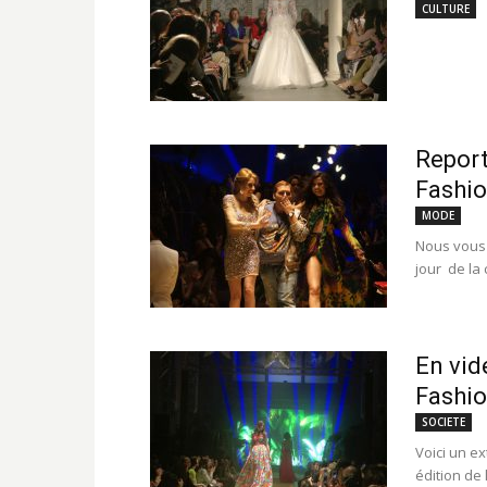
CULTURE
Report
Fashio
MODE
Nous vous 
jour de la
En vid
Fashio
SOCIETE
Voici un ex
édition de