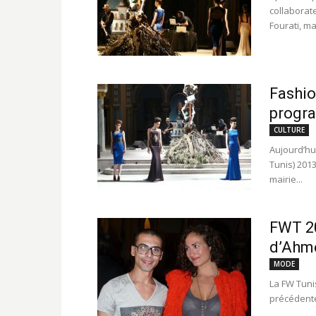
collaborat
Fourati, ma
Fashio
progr
CULTURE
Aujourd’hu
Tunis) 2013
mairie...
FWT 20
d’Ahme
MODE
La FW Tuni
précédente