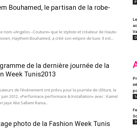
P
m Bouhamed, le partisan de la robe-
Le
ac
 le nom «Angelos –Couture» que le styliste et créateur de Haute-
Va
D
nisien, Haythem Bouhamed, a créé son empire de luxe. Il est...
gramme de la dernière journée de la
on Week Tunis2013
Pr
in
sateurs de l’événement ont prévu pour la journée de clôture, le
po
 juin 2012, «Performace performace & Installation» avec : Kamel
S
 Jaye Alia Sallami Rania...
Fe
Sc
S
age photo de la Fashion Week Tunis