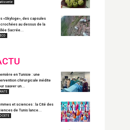
atisserie
s «Skyloge», des capsules
crochées au dessus de la
llée Sacrée...
ECO
ACTU
emière en Tunisie : une
tervention chirurgicale inédite
ur sauver un...
ANTE
mmes et sciences : la Cité des
iences de Tunis lance...
OCIETE