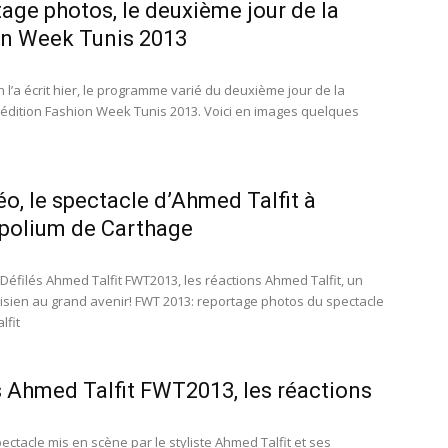
age photos, le deuxième jour de la
n Week Tunis 2013
’a écrit hier, le programme varié du deuxième jour de la
édition Fashion Week Tunis 2013. Voici en images quelques
éo, le spectacle d’Ahmed Talfit à
polium de Carthage
 Défilés Ahmed Talfit FWT2013, les réactions Ahmed Talfit, un
unisien au grand avenir! FWT 2013: reportage photos du spectacle
lfit
s Ahmed Talfit FWT2013, les réactions
ectacle mis en scène par le styliste Ahmed Talfit et ses