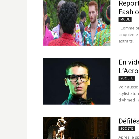
Report
Fashio
MODE
Comme on l
cinquième 
extraits.
En vid
L’Acro
SOCIETE
Voir aussi:
styliste t
d’Ahmed Ta
Défilé
SOCIETE
Après le sp