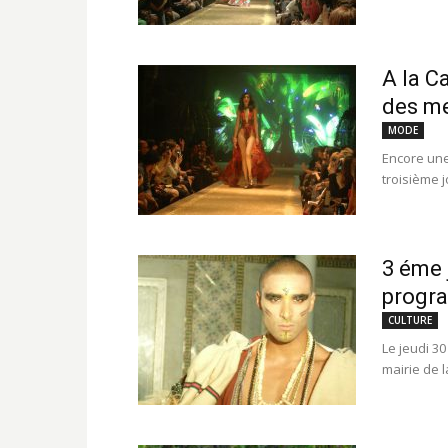
A la C
des me
MODE
Encore une 
troisième j
3 éme 
progr
CULTURE
Le jeudi 3
mairie de 