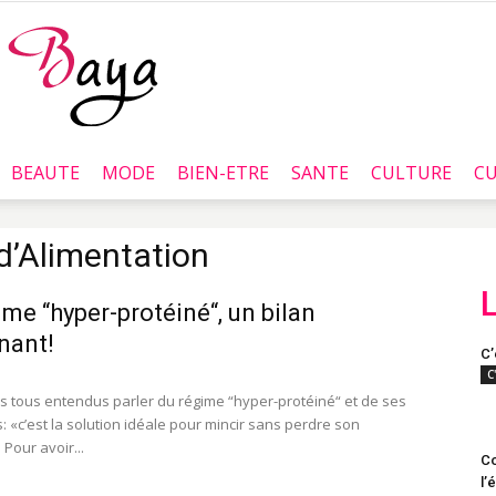
BEAUTE
MODE
BIEN-ETRE
SANTE
CULTURE
CU
Baya.tn
 d’Alimentation
ime “hyper-protéiné“, un bilan
nant!
C’
C
 tous entendus parler du régime “hyper-protéiné“ et de ses
 «c’est la solution idéale pour mincir sans perdre son
Pour avoir...
Co
l’