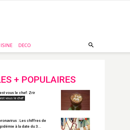
ISINE
DECO
LES + POPULAIRES
est vous le chef: Zrir
'est vous le chef
ronavirus : Les chiffres de
épidémie à la date du 3...