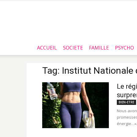
ACCUEIL
SOCIETE
FAMILLE
PSYCHO
Tag: Institut Nationale
Le rég
surpre
BIEN-ETRE
Nous avons
promesses:
énergie…». 