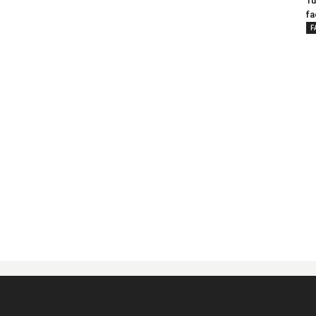
Tu
fa
F