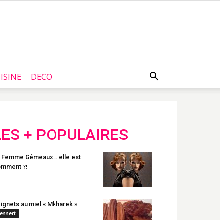
ISINE
DECO
LES + POPULAIRES
 Femme Gémeaux… elle est
mment ?!
ignets au miel « Mkharek »
essert