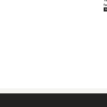
Tu
fa
F