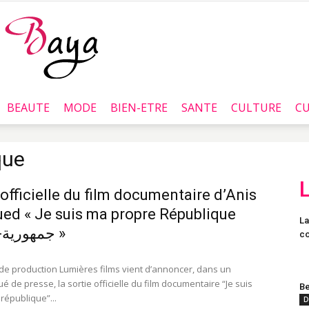
BEAUTE
MODE
BIEN-ETRE
SANTE
CULTURE
CU
Baya.tn
que
 officielle du film documentaire d’Anis
ed « Je suis ma propre République
La
-جمهورية-نفسي »
co
 de production Lumières films vient d’annoncer, dans un
de presse, la sortie officielle du film documentaire “Je suis
Be
république”...
D