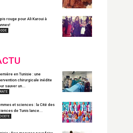
pis rouge pour Ali Karoui à
nnes!
ODE
ACTU
emière en Tunisie : une
tervention chirurgicale inédite
ur sauver un...
ANTE
mmes et sciences : la Cité des
iences de Tunis lance...
OCIETE