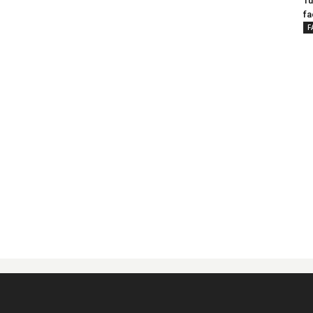
Tu
fa
F