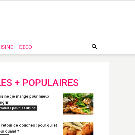
ISINE
DECO
LES + POPULAIRES
isine : je mange pour mieux
igrir
roduits pour la Cuisine
 retour de couches : pour qui et
ur quand ?