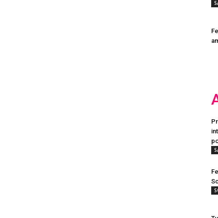
S
Fe
a
Pr
in
po
S
Fe
Sc
S