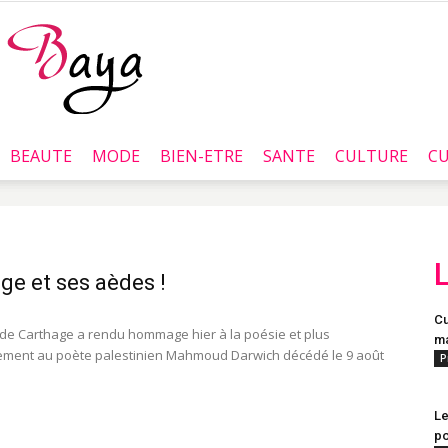
BEAUTE
MODE
BIEN-ETRE
SANTE
CULTURE
CU
Baya.tn
ge et ses aèdes !
Cu
l de Carthage a rendu hommage hier à la poésie et plus
ma
rement au poète palestinien Mahmoud Darwich décédé le 9 août
P
Le
po