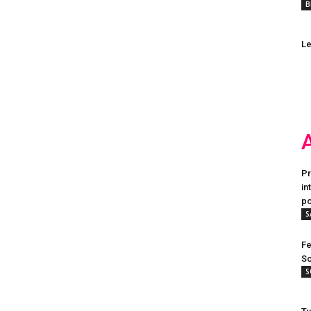
B
Le
Pr
in
po
S
Fe
Sc
S