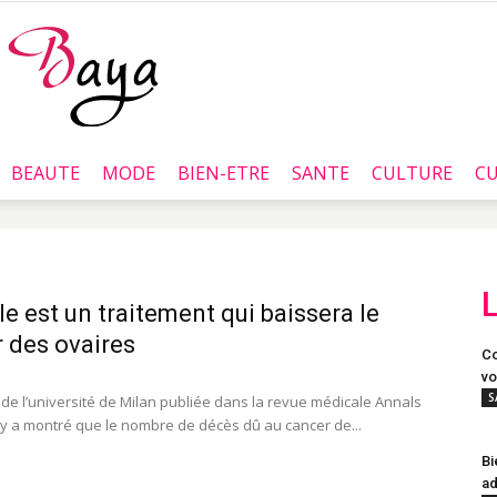
BEAUTE
MODE
BIEN-ETRE
SANTE
CULTURE
CU
Baya.tn
ule est un traitement qui baissera le
 des ovaires
Co
vo
S
de l’université de Milan publiée dans la revue médicale Annals
y a montré que le nombre de décès dû au cancer de...
Bi
ad