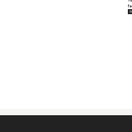
Tu
fa
F