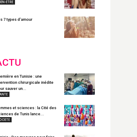
IEN-ETRE
s 7 types d’amour
ACTU
emière en Tunisie : une
tervention chirurgicale inédite
ur sauver un...
ANTE
mmes et sciences : la Cité des
iences de Tunis lance...
OCIETE