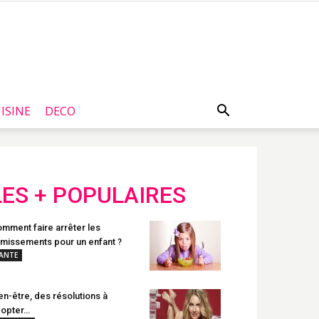
ISINE
DECO
LES + POPULAIRES
mment faire arrêter les
missements pour un enfant ?
ANTE
en-être, des résolutions à
opter…