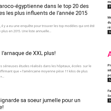
mu
roco-égyptienne dans le top 20 des
P
s les plus influents de l’année 2015
Me
du
, il y a eu une enquête pour trouver les top modèles qui ont été
ré
 plus en 2015. Une liste annuelle...
S
 l’arnaque de XXL plus!
Pr
es sérieuses études réalisés dans les hôpitaux, écoles sur le
in
ffirmant que « l’américaine moyenne pèse 11 kilos de plus
po
»...
S
Fe
Sc
oignarde sa soeur jumelle pour un
S
e!