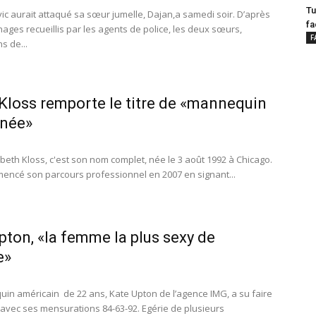
Tu
ic aurait attaqué sa sœur jumelle, Dajan,a samedi soir. D’après
fa
nages recueillis par les agents de police, les deux sœurs,
F
 de...
 Kloss remporte le titre de «mannequin
nnée»
abeth Kloss, c'est son nom complet, née le 3 août 1992 à Chicago.
mencé son parcours professionnel en 2007 en signant...
pton, «la femme la plus sexy de
e»
in américain de 22 ans, Kate Upton de l’agence IMG, a su faire
 avec ses mensurations 84-63-92. Egérie de plusieurs