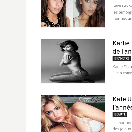
Sara Grkov
les témoig
mannequins
Karlie
de l’a
BIEN-ETRE
Karlie Eliz
Elle a com
Kate U
l’anné
BEAUTE
Le mannequ
des jaloux