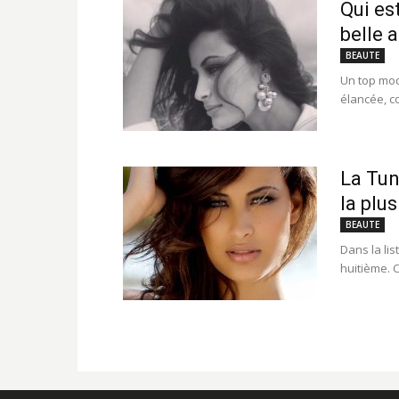
Qui es
belle 
BEAUTE
Un top mod
élancée, co
La Tun
la plu
BEAUTE
Dans la li
huitième. C