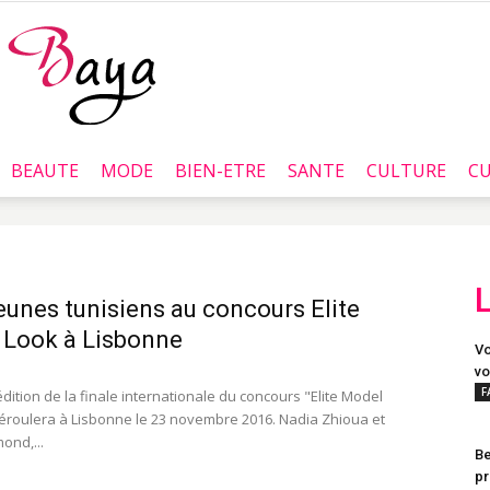
BEAUTE
MODE
BIEN-ETRE
SANTE
CULTURE
CU
Baya.tn
eunes tunisiens au concours Elite
 Look à Lisbonne
Vo
vo
F
dition de la finale internationale du concours "Elite Model
éroulera à Lisbonne le 23 novembre 2016. Nadia Zhioua et
ond,...
Be
pr