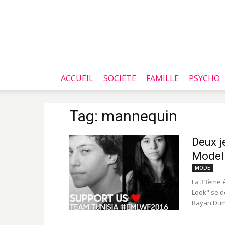
ACCUEIL
SOCIETE
FAMILLE
PSYCHO
Tag: mannequin
Deux j
Model
MODE
La 33ème é
Look" se d
Rayan Dum