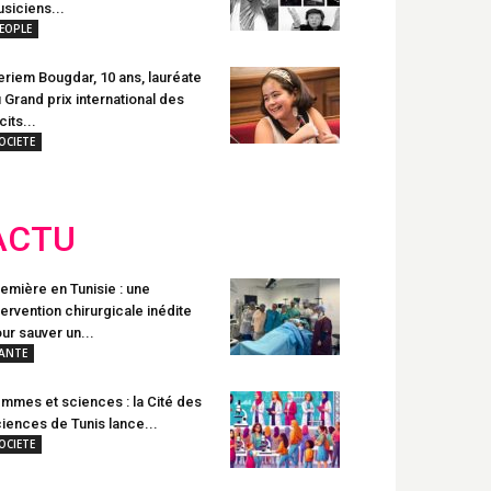
siciens...
EOPLE
riem Bougdar, 10 ans, lauréate
 Grand prix international des
cits...
OCIETE
ACTU
emière en Tunisie : une
tervention chirurgicale inédite
ur sauver un...
ANTE
mmes et sciences : la Cité des
iences de Tunis lance...
OCIETE