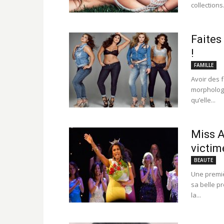
collections.
Faites
!
FAMILLE
Avoir des 
morphologie
qu’elle...
Miss A
victim
BEAUTE
Une premiè
sa belle p
la...