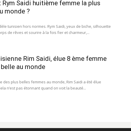
t Rym Saidi huitième femme la plus
au monde ?
èle tunisien hors normes. Rym Saidi, yeux de biche, silhouette
rps de rêves et sourire à la fois fier et charmeur,...
isienne Rim Saidi, élue 8 ème femme
s belle au monde
ste des plus belles femmes au monde, Rim Saidi a été élue
ela n’est pas étonnant quand on voit la beauté...