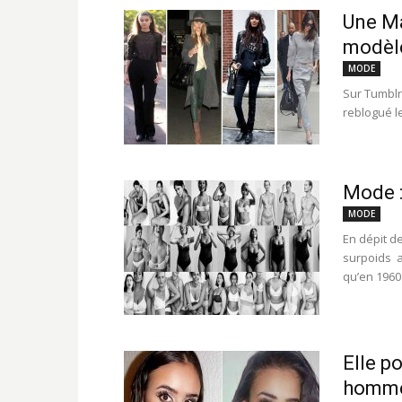
Une Ma
modèle
MODE
Sur Tumblr
reblogué le
Mode :
MODE
En dépit d
surpoids a
qu’en 1960 
Elle p
homm