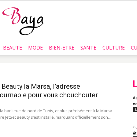
BEAUTE
MODE
BIEN-ETRE
SANTE
CULTURE
CU
Baya.tn
 Beauty la Marsa, l’adresse
ournable pour vous chouchouter
Ap
co
S
 la banlieue de nord de Tunis, et plus précisément à la Marsa
re JetSet Beauty s’est installé, marquant officiellement son...
« 
ét