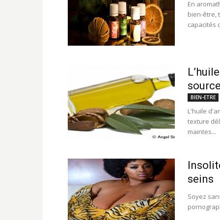
En aromath
bien-être, 
capacités d
L’huil
sourc
BIEN-ETRE
L'huile d'
texture dé
maintes...
Insolit
seins
Soyez sans 
pornograph