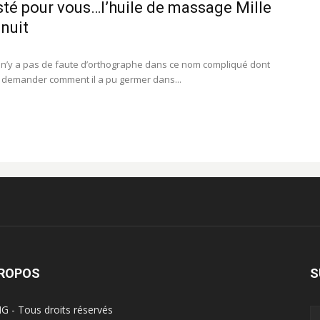
esté pour vous…l’huile de massage Mille
 nuit
l n’y a pas de faute d’orthographe dans ce nom compliqué dont
 demander comment il a pu germer dans...
PROPOS
S
G - Tous droits réservés