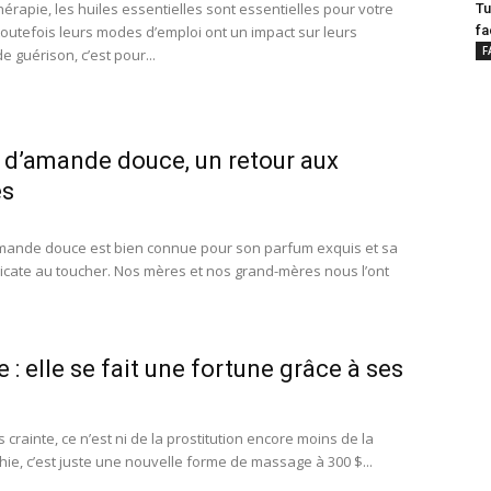
érapie, les huiles essentielles sont essentielles pour votre
Tu
toutefois leurs modes d’emploi ont un impact sur ​​leurs
fa
F
e guérison, c’est pour...
e d’amande douce, un retour aux
es
amande douce est bien connue pour son parfum exquis et sa
licate au toucher. Nos mères et nos grand-mères nous l’ont
e : elle se fait une fortune grâce à ses
crainte, ce n’est ni de la prostitution encore moins de la
ie, c’est juste une nouvelle forme de massage à 300 $...