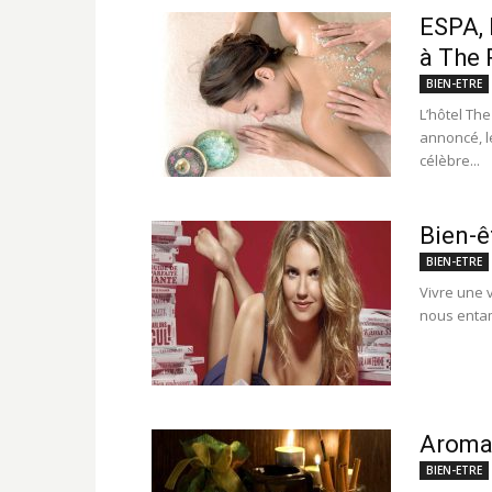
ESPA, 
à The 
BIEN-ETRE
L’hôtel Th
annoncé, l
célèbre...
Bien-ê
BIEN-ETRE
Vivre une v
nous entam
Aroma
BIEN-ETRE