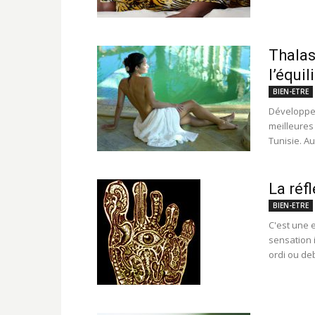
Thalas
l’équil
BIEN-ETRE
Développe
meilleures 
Tunisie. Aus
La réf
BIEN-ETRE
C'est une 
sensation 
ordi ou deb