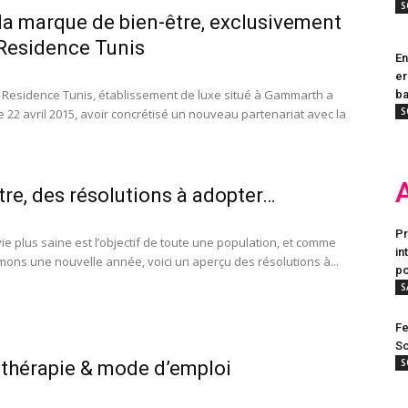
S
la marque de bien-être, exclusivement
Residence Tunis
En
er
e Residence Tunis, établissement de luxe situé à Gammarth a
ba
S
e 22 avril 2015, avoir concrétisé un nouveau partenariat avec la
tre, des résolutions à adopter…
Pr
ie plus saine est l’objectif de toute une population, et comme
in
ons une nouvelle année, voici un aperçu des résolutions à...
po
S
Fe
Sc
S
thérapie & mode d’emploi