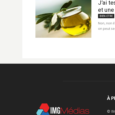
J’ai t
et une
BIEN-ETRE
Non, non i
on peut se
À 
© IM