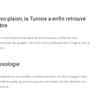
so-plaisir, la Tunisie a enfin retrouvé
ibre
r une thalassothérapie de haut niveau conforme aux
normes de qualité : tel est le choix effectué dès l’origine par la
si...
lexologie
expérience incroyable, comme marcher sur des nuages! Une
intéressante quand on passe son temps assise devant son
out à...