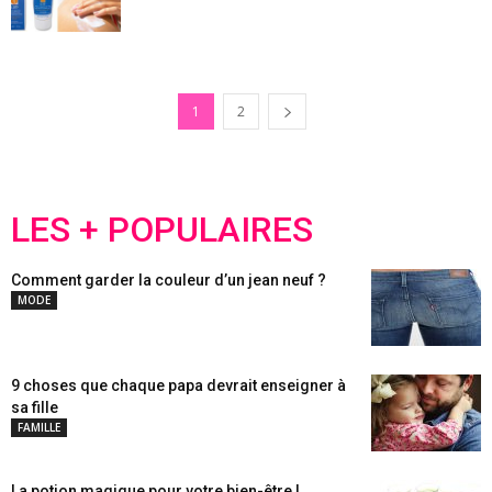
1
2
LES + POPULAIRES
Comment garder la couleur d’un jean neuf ?
MODE
9 choses que chaque papa devrait enseigner à
sa fille
FAMILLE
La potion magique pour votre bien-être !