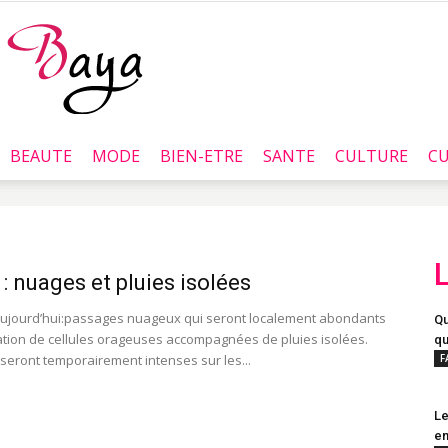
BEAUTE
MODE
BIEN-ETRE
SANTE
CULTURE
CU
Baya.tn
: nuages et pluies isolées
ujourd’hui:passages nuageux qui seront localement abondants
Qu
tion de cellules orageuses accompagnées de pluies isolées.
qu
 seront temporairement intenses sur les...
F
Le
en