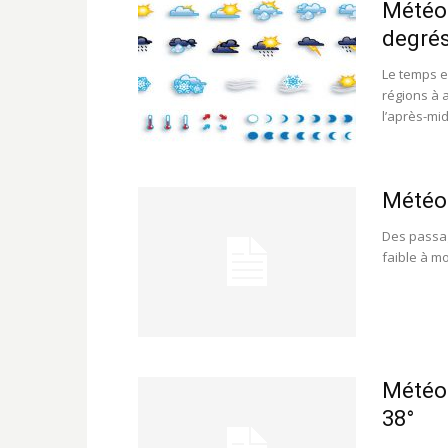
Météo 
degré
Le temps e
régions à 
l’après-mid
Météo:
Des passag
faible à m
Météo 
38°