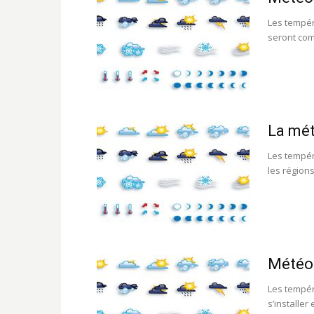
Les tempér
seront comp
La mét
Les tempér
les régions
Météo:
Les tempér
s’installer