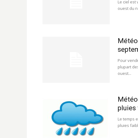
Le ciel est
ouest du no
Météo:
septe
Pour vendre
plupart de
ouest...
Météo 
pluies
Le temps es
pluies faib