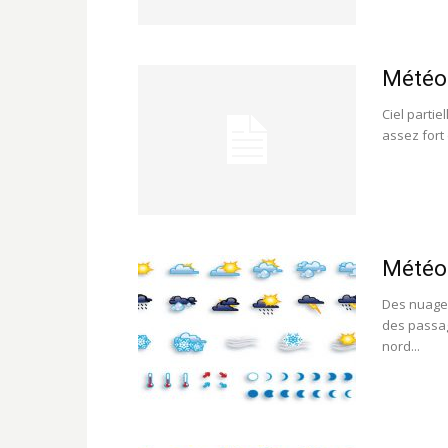
Météo 
Ciel parti
assez fort
Météo 
Des nuages
des passag
nord...