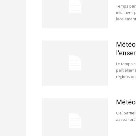
Temps part
midi avec 
localement 
Météo 
l’ense
Le temps s
partiellem
régions du 
Météo:
Ciel partie
assez fort 