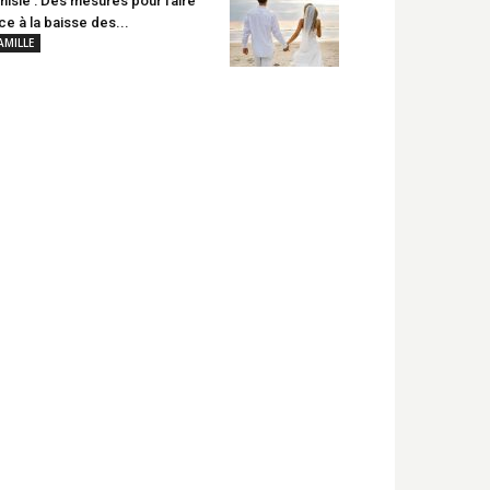
nisie : Des mesures pour faire
ce à la baisse des...
AMILLE