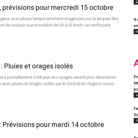
S
 prévisions pour mercredi 15 octobre
eux avec pluies temporairement orageuses sur la plupart des
9 
ent de secteur ouest modéré de 20 à 35 km/h, se renforçant
en
F
: Pluies et orages isolés
era partiellement voilé puis les nuages seront plus abondants
Pr
i avec pluies et orages isolés sur le nord et les régions ouest...
in
po
S
Fe
Sc
S
 Prévisions pour mardi 14 octobre