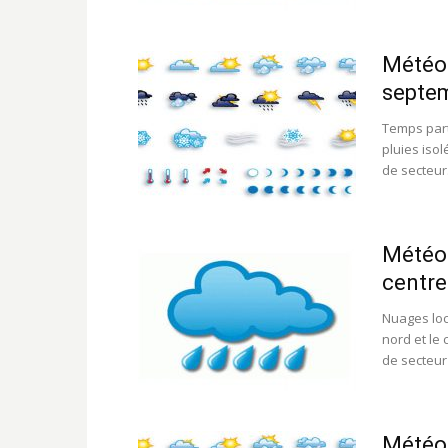
Météo:
septe
Temps part
pluies iso
de secteur.
Météo:
centre
Nuages loc
nord et le
de secteur 
Météo: