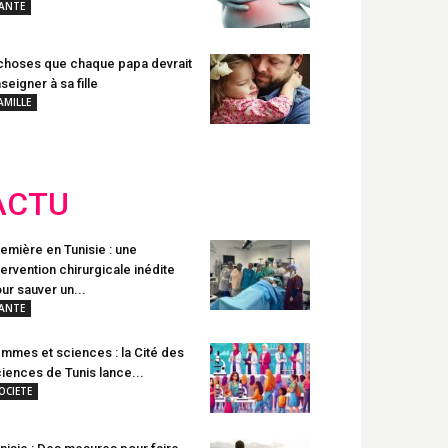
ANTE
choses que chaque papa devrait
seigner à sa fille
AMILLE
ACTU
emière en Tunisie : une
tervention chirurgicale inédite
ur sauver un...
ANTE
mmes et sciences : la Cité des
iences de Tunis lance...
OCIETE