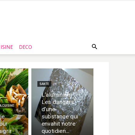
ISINE
DECO
SANTE
L’aluminium :
Les dangers
A CUISINE
d’une
je
substance qui
our
envahit notre
igrir
quotidien…