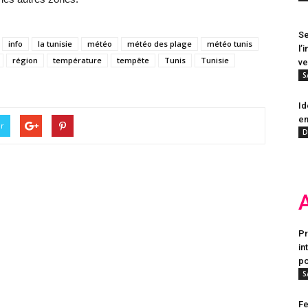
Se
info
la tunisie
météo
météo des plage
météo tunis
l’
région
température
tempête
Tunis
Tunisie
ve
S
Id
en
er
D
Pr
in
po
S
Fe