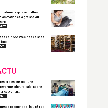
pt aliments qui combattent
inflammation et la graisse du
ntre
ANTE
ées de déco avec des caisses
 bois
ECO
ACTU
emière en Tunisie : une
tervention chirurgicale inédite
ur sauver un...
ANTE
mmes et sciences : la Cité des