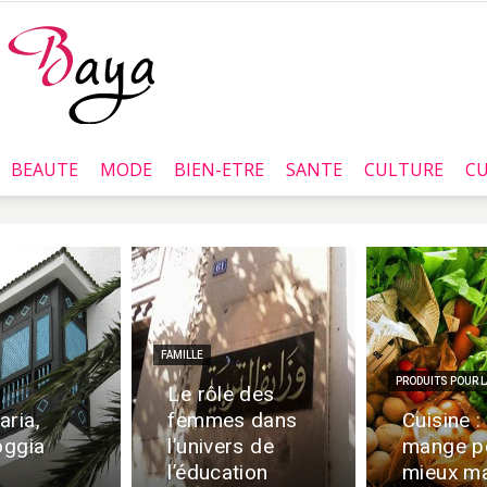
BEAUTE
MODE
BIEN-ETRE
SANTE
CULTURE
CU
Baya.tn
FAMILLE
PRODUITS POUR L
Le rôle des
aria,
femmes dans
Cuisine : 
oggia
l’univers de
mange p
l’éducation
mieux ma