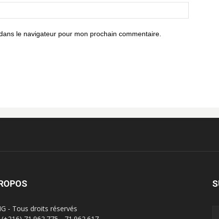
 dans le navigateur pour mon prochain commentaire.
PROPOS
S
G - Tous droits réservés
 : (+216) 71.962.775 - 71.962.617