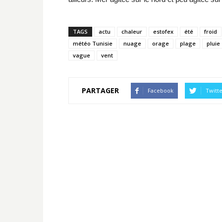
TAGS
actu
chaleur
estofex
été
froid
météo Tunisie
nuage
orage
plage
pluie
vague
vent
PARTAGER
Facebook
Twitt