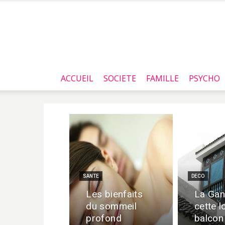
ACCUEIL
SOCIETE
FAMILLE
PSYCHO
SANTE
DECO
Les bienfaits
La Gan
du sommeil
cette l
profond
balcon