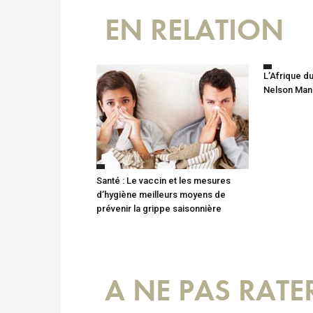
EN RELATION
L’Afrique d
Nelson Man
Santé : Le vaccin et les mesures
d’hygiène meilleurs moyens de
prévenir la grippe saisonnière
A NE PAS RATE