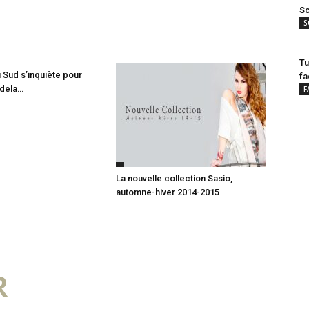
Sc
S
Tu
u Sud s’inquiète pour
fa
dela…
F
La nouvelle collection Sasio,
automne-hiver 2014-2015
R