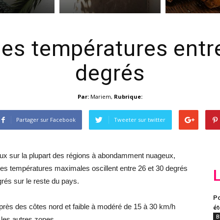
Des températures entr
degrés
Par:
Mariem
,
Rubrique:
Partager sur Facebook
Tweeter sur twitter
ux sur la plupart des régions à abondamment nuageux,
 Les températures maximales oscillent entre 26 et 30 degrés
grés sur le reste du pays.
Po
 près des côtes nord et faible à modéré de 15 à 30 km/h
ét
B
r les autres zones.